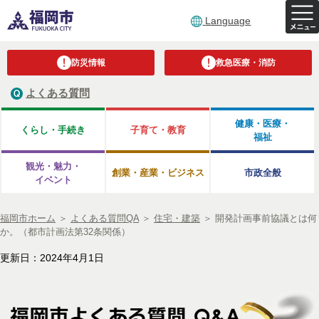
Language
防災情報
救急医療・消防
よくある質問
健康・医療・
くらし・手続き
子育て・教育
福祉
観光・魅力・
創業・産業・ビジネス
市政全般
イベント
福岡市ホーム
＞
よくある質問QA
＞
住宅・建築
＞
開発計画事前協議とは何
か。（都市計画法第32条関係）
更新日：2024年4月1日