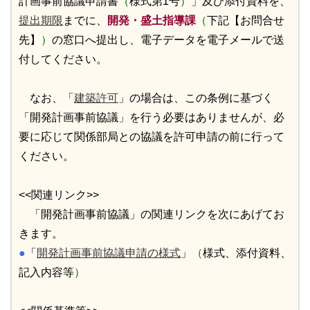
計画事前協議申請書
（
様式第1号
）
」及び添付資料を、
提出期限
までに、
開発・盛土指導課
（
下記【お問合せ
先】
）
の窓口へ提出し、電子データを電子メールで送
付してください。
なお、「
建築許可
」の場合は、この条例に基づく
「開発計画事前協議」を行う必要はありませんが、必
要に応じて関係部局との協議を許可申請の前に行って
ください。
<<関連リンク>>
「開発計画事前協議」の関連リンクを次にあげてお
きます。
●
「
開発計画事前協議申請の様式
」
（
様式、添付資料、
記入内容等
）