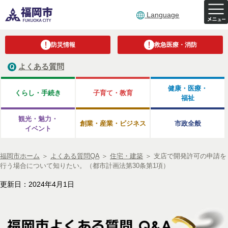
Language
防災情報
救急医療・消防
よくある質問
健康・医療・
くらし・手続き
子育て・教育
福祉
観光・魅力・
創業・産業・ビジネス
市政全般
イベント
福岡市ホーム
＞
よくある質問QA
＞
住宅・建築
＞
支店で開発許可の申請を
行う場合について知りたい。（都市計画法第30条第1項）
更新日：2024年4月1日