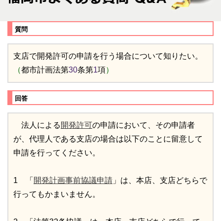
質問
支店で開発許可の申請を行う場合について知りたい。
（
都市計画法第
30
条第
1
項
）
回答
法人による
開発許可
の申請において、その申請者
が、代理人である支店の場合は以下のことに留意して
申請を行ってください。
1 「
開発計画事前協議申請
」は、本店、支店どちらで
行ってもかまいません。