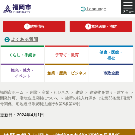
Language
防災情報
救急医療・消防
よくある質問
健康・医療・
くらし・手続き
子育て・教育
福祉
観光・魅力・
創業・産業・ビジネス
市政全般
イベント
福岡市ホーム
＞
創業・産業・ビジネス
＞
建築
＞
建築物を買う・建てる
＞
開発許可、宅地造成規制について
＞
擁壁の根入れ深さ（法第33条第1項第7
号関係、宅地造成等規制法施行令第8条第4号）
更新日：2024年4月1日