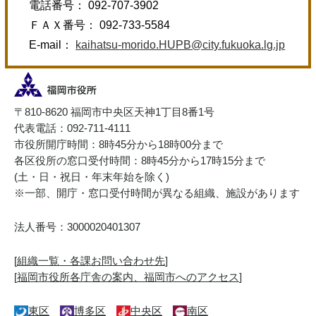
電話番号： 092-707-3902
ＦＡＸ番号： 092-733-5584
E-mail：
kaihatsu-morido.HUPB@city.fukuoka.lg.jp
〒810-8620 福岡市中央区天神1丁目8番1号
代表電話：092-711-4111
市役所開庁時間：8時45分から18時00分まで
各区役所の窓口受付時間：8時45分から17時15分まで
(土・日・祝日・年末年始を除く)
※一部、開庁・窓口受付時間が異なる組織、施設があります
法人番号：3000020401307
[
組織一覧・各課お問い合わせ先
]
[
福岡市役所各庁舎の案内、福岡市へのアクセス
]
東区
博多区
中央区
南区