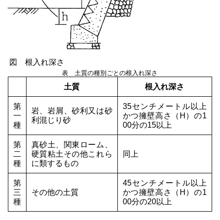
図 根入れ深さ
表 土質の種別ごとの根入れ深さ
土質
根入れ深さ
第
35センチメートル以上
岩、岩屑、砂利又は砂
一
かつ擁壁高さ（H）の1
利混じり砂
種
00分の15以上
第
真砂土、関東ローム、
二
硬質粘土その他これら
同上
種
に類するもの
第
45センチメートル以上
三
その他の土質
かつ擁壁高さ（H）の1
種
00分の20以上