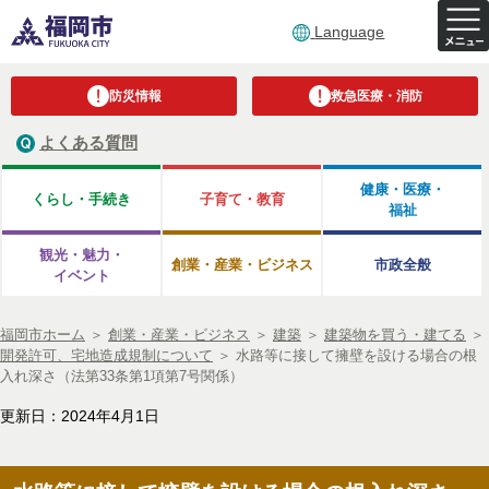
Language
防災情報
救急医療・消防
よくある質問
健康・医療・
くらし・手続き
子育て・教育
福祉
観光・魅力・
創業・産業・ビジネス
市政全般
イベント
福岡市ホーム
＞
創業・産業・ビジネス
＞
建築
＞
建築物を買う・建てる
＞
開発許可、宅地造成規制について
＞
水路等に接して擁壁を設ける場合の根
入れ深さ（法第33条第1項第7号関係）
更新日：2024年4月1日