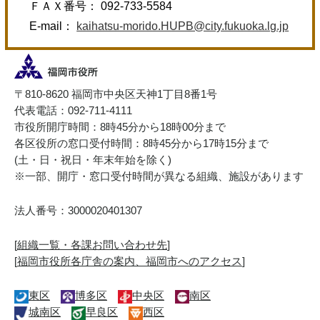
ＦＡＸ番号： 092-733-5584
E-mail：
kaihatsu-morido.HUPB@city.fukuoka.lg.jp
〒810-8620 福岡市中央区天神1丁目8番1号
代表電話：092-711-4111
市役所開庁時間：8時45分から18時00分まで
各区役所の窓口受付時間：8時45分から17時15分まで
(土・日・祝日・年末年始を除く)
※一部、開庁・窓口受付時間が異なる組織、施設があります
法人番号：3000020401307
[
組織一覧・各課お問い合わせ先
]
[
福岡市役所各庁舎の案内、福岡市へのアクセス
]
東区
博多区
中央区
南区
城南区
早良区
西区