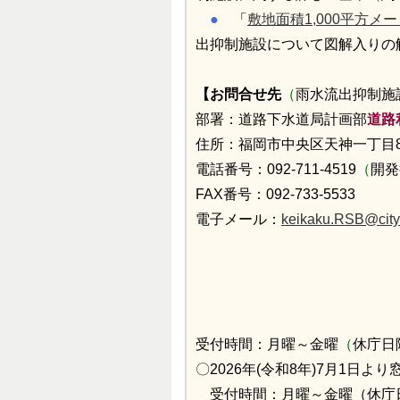
●
「
敷地面積1,000平方
出抑制施設について図解入りの
【お問合せ先
（
雨水流出抑制施
部署：道路下水道局計画部
道路
住所：福岡市中央区天神一丁目8
電話番号：092-711-4519
（
開発
FAX番号：092-733-5533
電子メール：
keikaku.RSB@city.
受付時間：月曜～金曜
（
休庁日
〇2026年(令和8年)7月1日
受付時間：月曜～金曜（休庁