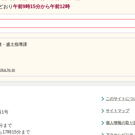
どおり
午前9時15分から午前12時
発・盛土指導課
ka.lg.jp
このサイトにつ
サイトマップ
番1号
個人情報の取り
0分まで
17時15分まで
アクセシビリテ