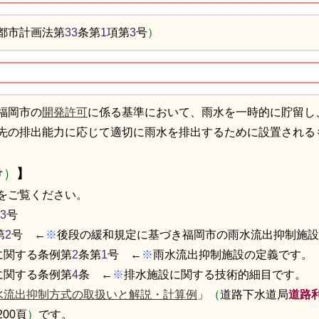
都市計画法第
33
条第
1
項第
3
号
）
福岡市の
開発許可
に係る基準において、雨水を一時的に貯留し
先の排出能力に応じて適切に雨水を排出するために設置される
け
）
】
をご覧ください。
3
号
第
2
号 ←
※
後段の緩和規定に基づき福岡市の雨水流出抑制施設
に関する条例第
2
条第
1
号 ←
※
雨水流出抑制施設の定義です。
に関する条例第
4
条 ←
※
排水施設に関する技術的細目です。
水流出抑制方式の取扱いと解説・計算例
」
（
道路下水道局
道路
200頁
）
です。