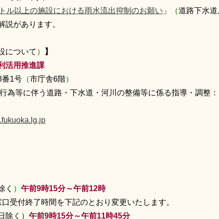
メートル以上の施設における雨水流出抑制のお願い
」
（
道路下水道
解説があります。
設について
）
】
利活用推進課
番1号
（
市庁舎6階
）
行為等に伴う道路・下水道・河川の整備等に係る指導・調整：
fukuoka.lg.jp
除く
）
午前9時15分～午前12時
より窓口受付終了時間を下記のとおり変更いたします。
日除く）
午前9時15分～午前11時45分