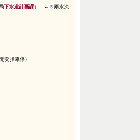
局
下水道計画課
）
←
※
雨水流
開発指導係
）