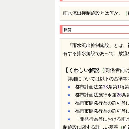
雨水流出抑制施設とは何か。
（
回答
「雨水流出抑制施設」とは、
有する排水施設であって、放流
【くわしい解説
（
関係者向
詳細については以下の基準等
●
都市計画法第
33
条第
1
項第
●
都市計画法施行令第
26
条
●
福岡市開発行為の許可等
●
福岡市開発行為の許可等
●
「
開発行為等における雨
制施設に関する詳しい基準
（
約