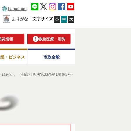
Language
文字サイズ
ふりがな
小
中
大
防災情報
救急医療・消防
産業・ビジネス
市政全般
は何か。（都市計画法第33条第1項第3号）