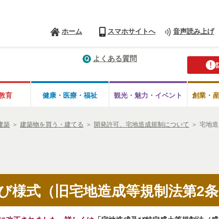
ホーム
スマホサイトへ
音声読み上げ
よくある質問
教育
健康・医療・
福祉
観光・魅力・
イベント
創業・
建築
＞
建築物を買う・建てる
＞
開発許可、宅地造成規制について
＞
宅地造
び様式（旧宅地造成等規制法第2条