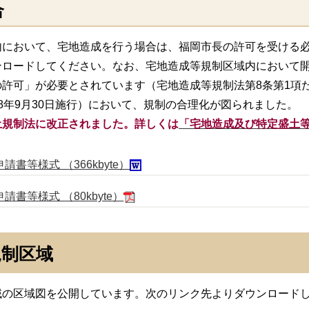
合
内において、宅地造成を行う場合は、福岡市長の許可を受ける
ンロードしてください。なお、宅地造成等規制区域内において
許可」が必要とされています（宅地造成等規制法第8条第1項た
8年9月30日施行）において、規制の合理化が図られました。
土規制法に改正されました。詳しくは
「宅地造成及び特定盛土
等様式 （366kbyte）
書等様式 （80kbyte）
規制区域
域の区域図を公開しています。次のリンク先よりダウンロー