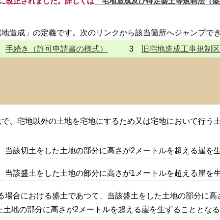
に改正されました。詳しくは
「宅地造成及び特定盛土等規制法（盛
地造成」の定義です。次のリンクから該当箇所へジャンプで
2
手続き（許可申請書の様式）
3
旧宅地造成工事規制
法で、宅地以外の土地を宅地にするため又は宅地において行う
て、当該切土をした土地の部分に高さが2メートルを超える崖を
て、当該盛土をした土地の部分に高さが1メートルを超える崖を
する場合における盛土であつて、当該盛土をした土地の部分に高
た土地の部分に高さが2メートルを超える崖を生ずることとな