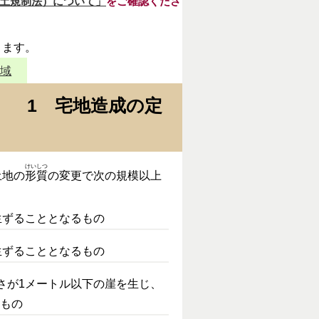
土規制法）について」
をご確認くださ
きます。
区域
1 宅地造成の定
けいしつ
土地の
形質
の変更で次の規模以上
生ずることとなるもの
生ずることとなるもの
さが1メートル以下の崖を生じ、
るもの