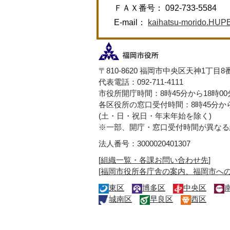
ＦＡＸ番号： 092-733-5584
E-mail：
kaihatsu-morido.HUPB@
〒810-8620 福岡市中央区天神1丁目8
代表電話：092-711-4111
市役所開庁時間：8時45分から18時0
各区役所の窓口受付時間：8時45分から
(土・日・祝日・年末年始を除く)
※一部、開庁・窓口受付時間が異なる
法人番号：3000020401307
[
組織一覧・各課お問い合わせ先
]
[
福岡市役所各庁舎の案内、福岡市へ
東区
博多区
中央区
城南区
早良区
西区