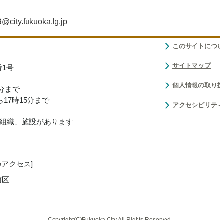
city.fukuoka.lg.jp
このサイトにつ
サイトマップ
番1号
個人情報の取り
0分まで
17時15分まで
アクセシビリテ
組織、施設があります
のアクセス
]
南区
Copyright(C)Fukuoka City.All Rights Reserved.