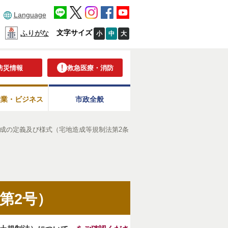
Language
文字サイズ
ふりがな
小
中
大
防災情報
救急医療・消防
産業・ビジネス
市政全般
成の定義及び様式（宅地造成等規制法第2条
第2号）