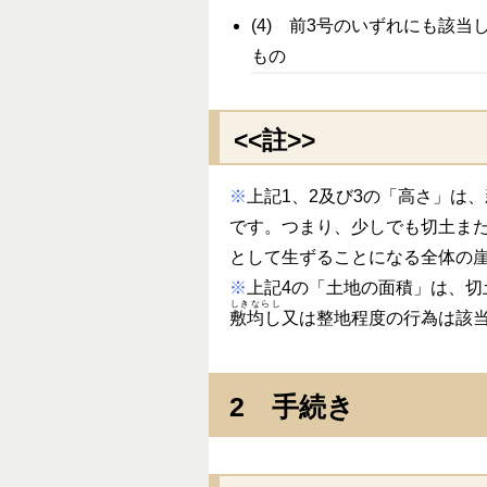
(4) 前3号のいずれにも該
もの
<<註>>
※
上記1、2及び3の「高さ」は
です。つまり、少しでも切土ま
として生ずることになる全体の
※
上記4の「土地の面積」は、
しきならし
敷均し
又は整地程度の行為は該
2 手続き