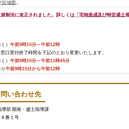
定区域図
」
土規制法に改正されました。詳しくは
「宅地造成及び特定盛土
除く）
午前9時15分～午前12時
より窓口受付終了時間を下記のとおり変更いたします。
除く）
午前9時15分～午前11時45分
おり
午前9時15分から午前12時
お問い合わせ先
指導部 開発・盛土指導課
目８番１号