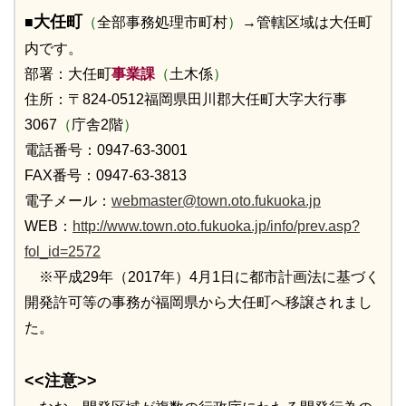
大任町
■
（
全部事務処理市町村
）
→
管轄区域は大任町
内です。
部署：大任町
事業課
（
土木係
）
住所：〒824-0512福岡県田川郡大任町大字大行事
3067
（
庁舎2階
）
電話番号：0947-63-3001
FAX番号：0947-63-3813
電子メール：
webmaster@town.oto.fukuoka.jp
WEB：
http://www.town.oto.fukuoka.jp/info/prev.asp?
fol_id=2572
※平成29年（2017年）4月1日に都市計画法に基づく
開発許可等の事務が福岡県から大任町へ移譲されまし
た。
<<注意>>