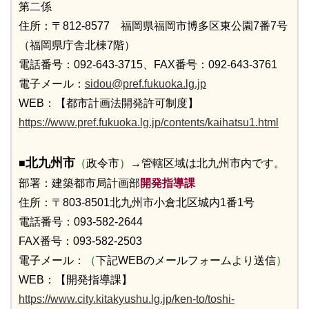
第二係
住所：〒812-8577 福岡県福岡市博多区東公園7番7号
（福岡県庁舎北棟7階）
電話番号：092-643-3715、FAX番号：092-643-3761
電子メール：
sidou@pref.fukuoka.lg.jp
WEB：【都市計画法開発許可制度】
https://www.pref.fukuoka.lg.jp/contents/kaihatsu1.html
北九州市
■
（
政令市
）
→管轄区域は北九州市内です。
部署：建築都市局計画部
開発指導課
住所：〒803-8501北九州市小倉北区城内1番1号
電話番号：093-582-2644
FAX番号：093-582-2503
電子メール：
（
下記WEBのメールフォームより送信
）
WEB：【開発指導課】
https://www.city.kitakyushu.lg.jp/ken-to/toshi-