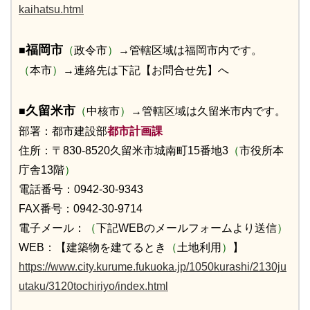
kaihatsu.html
福岡市
■
（
政令市
）
→管轄区域は福岡市内です。
（
本市
）
→連絡先は下記【お問合せ先】へ
久留米市
■
（
中核市
）
→管轄区域は久留米市内です。
部署：都市建設部
都市計画課
住所：〒830-8520久留米市城南町15番地3
（
市役所本
庁舎13階
）
電話番号：0942-30-9343
FAX番号：0942-30-9714
電子メール：
（
下記WEBのメールフォームより送信
）
WEB：【建築物を建てるとき
（
土地利用
）
】
https://www.city.kurume.fukuoka.jp/1050kurashi/2130ju
utaku/3120tochiriyo/index.html