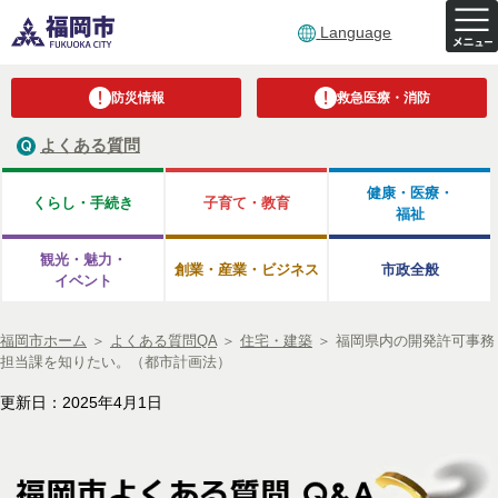
Language
防災情報
救急医療・消防
よくある質問
健康・医療・
くらし・手続き
子育て・教育
福祉
観光・魅力・
創業・産業・ビジネス
市政全般
イベント
福岡市ホーム
＞
よくある質問QA
＞
住宅・建築
＞
福岡県内の開発許可事務
担当課を知りたい。（都市計画法）
更新日：2025年4月1日