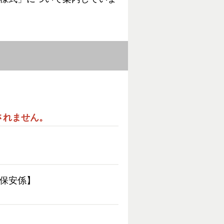
されません。
】
導課保安係】