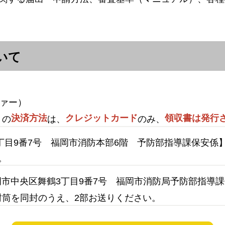
いて
ァー）
決済方法
クレジットカード
領収書は発行
）の
は、
のみ、
丁目9番7号 福岡市消防本部6階 予防部指導課保安係
。
 福岡市中央区舞鶴3丁目9番7号 福岡市消防局予防部指
封筒を同封のうえ、2部お送りください。