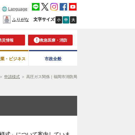
Language
文字サイズ
ふりがな
小
中
大
防災情報
救急医療・消防
産業・ビジネス
市政全般
＞
申請様式
＞
高圧ガス関係｜福岡市消防局
様式」について案内していま