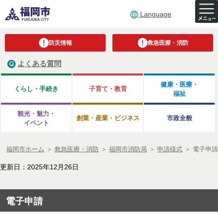
Language
防災情報
救急医療・消防
よくある質問
健康・医療・
くらし・手続き
子育て・教育
福祉
観光・魅力・
創業・産業・ビジネス
市政全般
イベント
福岡市ホーム
＞
救急医療・消防
＞
福岡市消防局
＞
申請様式
＞
電子申請
更新日：2025年12月26日
電子申請