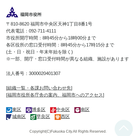
〒810-8620 福岡市中央区天神1丁目8番1号
代表電話：092-711-4111
市役所開庁時間：8時45分から18時00分まで
各区役所の窓口受付時間：8時45分から17時15分まで
(土・日・祝日・年末年始を除く)
※一部、開庁・窓口受付時間が異なる組織、施設があります
法人番号：3000020401307
[
組織一覧・各課お問い合わせ先
]
[
福岡市役所各庁舎の案内、福岡市へのアクセス
]
東区
博多区
中央区
南区
城南区
早良区
西区
Copyright(C)Fukuoka City.All Rights Reserved.