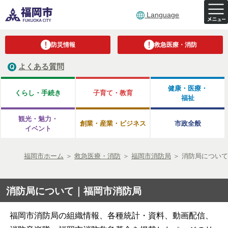
Language
防災情報
救急医療・消防
よくある質問
健康・医療・
くらし・手続き
子育て・教育
福祉
観光・魅力・
創業・産業・ビジネス
市政全般
イベント
福岡市ホーム
＞
救急医療・消防
＞
福岡市消防局
＞
消防局について
消防局について｜福岡市消防局
福岡市消防局の組織情報、各種統計・資料、動画配信、