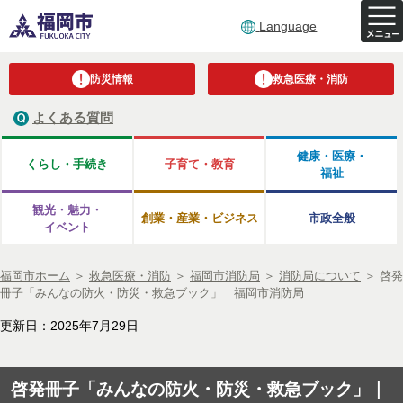
Language
防災情報
救急医療・消防
よくある質問
健康・医療・
くらし・手続き
子育て・教育
福祉
観光・魅力・
創業・産業・ビジネス
市政全般
イベント
福岡市ホーム
＞
救急医療・消防
＞
福岡市消防局
＞
消防局について
＞
啓発
冊子「みんなの防火・防災・救急ブック」｜福岡市消防局
更新日：2025年7月29日
啓発冊子「みんなの防火・防災・救急ブック」｜