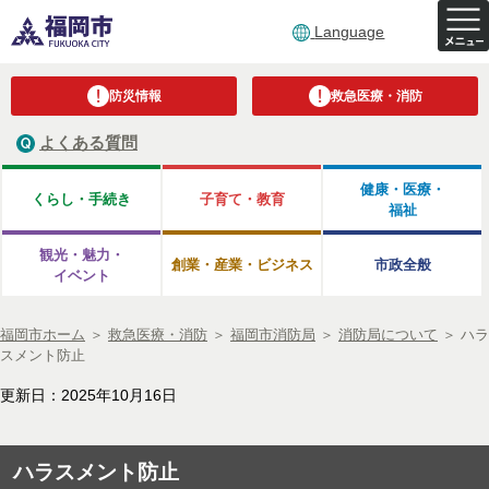
Language
防災情報
救急医療・消防
よくある質問
健康・医療・
くらし・手続き
子育て・教育
福祉
観光・魅力・
創業・産業・ビジネス
市政全般
イベント
福岡市ホーム
＞
救急医療・消防
＞
福岡市消防局
＞
消防局について
＞
ハラ
スメント防止
更新日：2025年10月16日
ハラスメント防止