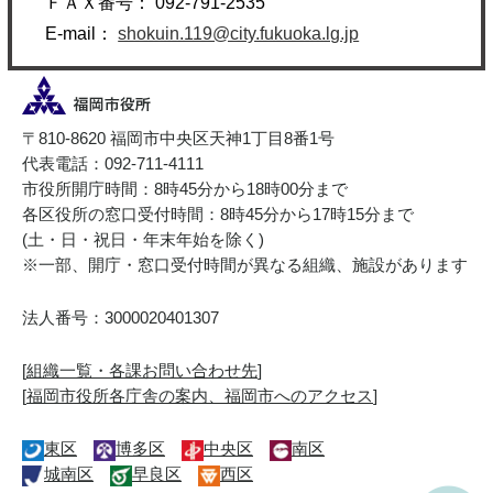
ＦＡＸ番号： 092-791-2535
E-mail：
shokuin.119@city.fukuoka.lg.jp
〒810-8620 福岡市中央区天神1丁目8番1号
代表電話：092-711-4111
市役所開庁時間：8時45分から18時00分まで
各区役所の窓口受付時間：8時45分から17時15分まで
(土・日・祝日・年末年始を除く)
※一部、開庁・窓口受付時間が異なる組織、施設があります
法人番号：3000020401307
[
組織一覧・各課お問い合わせ先
]
[
福岡市役所各庁舎の案内、福岡市へのアクセス
]
東区
博多区
中央区
南区
城南区
早良区
西区