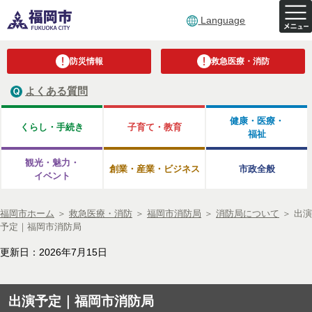
Language
防災情報
救急医療・消防
よくある質問
健康・医療・
くらし・手続き
子育て・教育
福祉
観光・魅力・
創業・産業・ビジネス
市政全般
イベント
福岡市ホーム
＞
救急医療・消防
＞
福岡市消防局
＞
消防局について
＞
出演
予定｜福岡市消防局
更新日：2026年7月15日
出演予定｜福岡市消防局