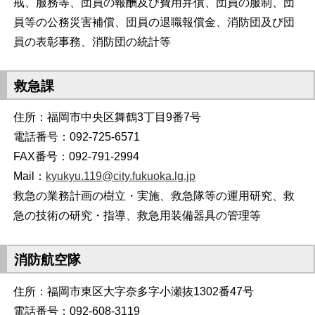
戒、服務等、団員の報酬及び費用弁償、団員の服制、団
員等の公務災害補償、団員の退職報償金、消防団及び団
員の表彰事務、消防団の統計等
救急課
住所：福岡市中央区舞鶴3丁目9番7号
電話番号：092-725-6571
FAX番号：092-791-2994
Mail：
kyukyu.119@city.fukuoka.lg.jp
救急の業務計画の樹立・実施、救急隊等の運用研究、救
急の技術の研究・指導、救急用装備器具の管理等
消防航空隊
住所：福岡市東区大字奈多字小瀬抜1302番47号
電話番号：092-608-3119