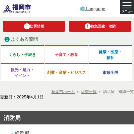
Language
防災情報
救急医療・消防
よくある質問
健康・医療・
くらし・手続き
子育て・教育
福祉
観光・魅力・
創業・産業・ビジネス
市政全般
イベント
福岡市ホーム
＞
組織一覧
＞
消防局 組織一覧
更新日：2025年4月1日
消防局
総務部