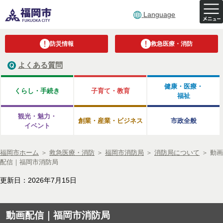
Language
防災情報
救急医療・消防
よくある質問
健康・医療・
くらし・手続き
子育て・教育
福祉
観光・魅力・
創業・産業・ビジネス
市政全般
イベント
福岡市ホーム
＞
救急医療・消防
＞
福岡市消防局
＞
消防局について
＞
動画
配信｜福岡市消防局
更新日：2026年7月15日
動画配信｜福岡市消防局