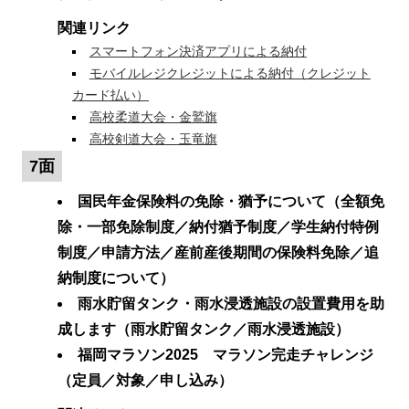
関連リンク
スマートフォン決済アプリによる納付
モバイルレジクレジットによる納付（クレジット
カード払い）
高校柔道大会・金鷲旗
高校剣道大会・玉竜旗
7面
国民年金保険料の免除・猶予について（全額免
除・一部免除制度／納付猶予制度／学生納付特例
制度／申請方法／産前産後期間の保険料免除／追
納制度について
）
雨水貯留タンク・雨水浸透施設の設置費用を助
成します（雨水貯留タンク／雨水浸透施設）
福岡マラソン2025 マラソン完走チャレンジ
（定員／対象／申し込み）