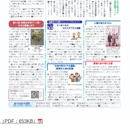
（PDF：653KB）