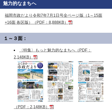
魅力的なまちへ
福岡市政だより令和7年7月1日号全ページ版（1～15面
+16面 各区版）（PDF：8,888KB）
１～３面：
〈特集〉もっと魅力的なまちへ（PDF：
2,148KB）
（PDF：2,148KB）