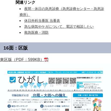
関連リンク
夜間・休日の急患診療（急患診療センター・急患診
療所）
休日外科当番医 当番表
急な病気やケガについて、電話で相談したい
救急医療・消防
16面：区版
東区版（PDF：599KB）