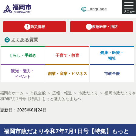
Language
防災情報
救急医療・消防
よくある質問
健康・医療・
くらし・手続き
子育て・教育
福祉
観光・魅力・
創業・産業・ビジネス
市政全般
イベント
福岡市ホーム
＞
市政全般
＞
広報・報道
＞
市政だより
＞
福岡市政だより令
和7年7月1日号【特集】もっと魅力的なまちへ
更新日：2025年6月24日
福岡市政だより令和7年7月1日号【特集】もっと