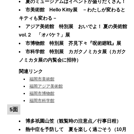
夏のミュージアムはイベントが盛りだくさん！
市美術館 Hello Kitty展 －わたしが変わると
キティも変わる－
アジア美術館 特別展 おいでよ！ 夏の美術館
vol.２ 「オバケ？」展
市博物館 特別展 芥見下々『呪術廻戦』展
市科学館 特別展 カガクノミカタ展（カガク
ノミカタ展の内覧会に招待）
関連リンク
福岡市美術館
福岡アジア美術館
福岡市博物館
福岡市科学館
5面
博多祇園山笠（観覧時の注意点／行事日程）
熱中症を予防して 夏を楽しく過ごそう（10月