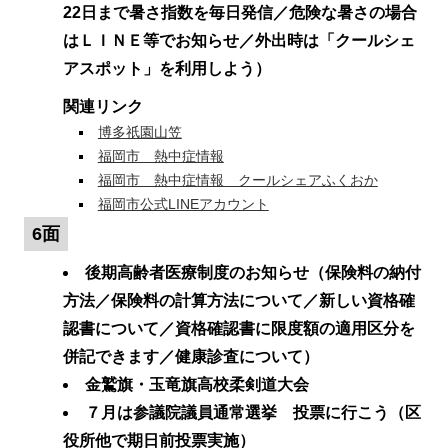
22日まで暑さ指数を毎日発信／危険な暑さの場合
はＬＩＮＥ等でお知らせ／外出時は「クールシェ
アスポット」を利用しよう）
関連リンク
博多祇園山笠
福岡市 熱中症情報
福岡市 熱中症情報 クールシェアふくおか
福岡市公式LINEアカウント
6面
後期高齢者医療制度のお知らせ（保険料の納付
方法／保険料の計算方法について／新しい資格確
認書について／資格確認書に限度額の適用区分を
併記できます／健康診査について）
金鷲旗・玉竜旗高校柔剣道大会
７月は参議院議員通常選挙 投票に行こう（区
役所他で期日前投票実施）