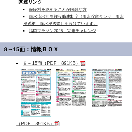
関連リンク
保険料を納めることが困難な方
雨水流出抑制施設助成制度（雨水貯留タンク、雨水
浸透桝、雨水浸透管）を設けています。
福岡マラソン2025 完走チャレンジ
8～15面：情報ＢＯＸ
８～15面（PDF：891KB）
（PDF：891KB）