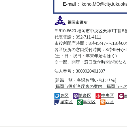
E-mail：
koho.MO@city.fukuoka.
〒810-8620 福岡市中央区天神1丁目8
代表電話：092-711-4111
市役所開庁時間：8時45分から18時0
各区役所の窓口受付時間：8時45分から
(土・日・祝日・年末年始を除く)
※一部、開庁・窓口受付時間が異なる
法人番号：3000020401307
[
組織一覧・各課お問い合わせ先
]
[
福岡市役所各庁舎の案内、福岡市へ
東区
博多区
中央区
城南区
早良区
西区