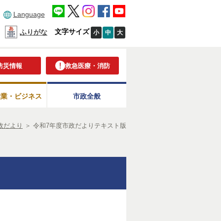
Language
文字サイズ
ふりがな
小
中
大
防災情報
救急医療・消防
産業・ビジネス
市政全般
政だより
＞
令和7年度市政だよりテキスト版