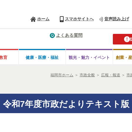
ホーム
スマホサイトへ
音声読み上げ
よくある質問
教育
健康・医療・
福祉
観光・魅力・
イベント
創業・
福岡市ホーム
＞
市政全般
＞
広報・報道
＞
市
令和7年度市政だよりテキスト版