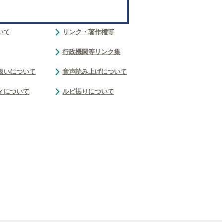
いて
リンク・著作権等
行政機関等リンク集
扱いについて
音声読み上げについて
ィについて
ルビ振りについて