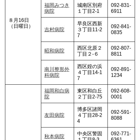
福岡みつき
城南区別府
092-831-
病院
１丁目2-1
6911
８月16日
早良区西新
（日曜日）
092-841-
吉村病院
３丁目11-2
0835
7
西区北原２
092-807-
昭和病院
丁目２-６
8811
西区姪の浜
南川整形外
092-891-
４丁目14-1
科病院
1234
7
福岡和白病
東区和白丘
092-608-
院
２丁目2-75
0001
博多区諸岡
092-591-
友田病院
４丁目28-2
8088
4
中央区警固
092-771-
秋本病院
１丁目8-3
6361