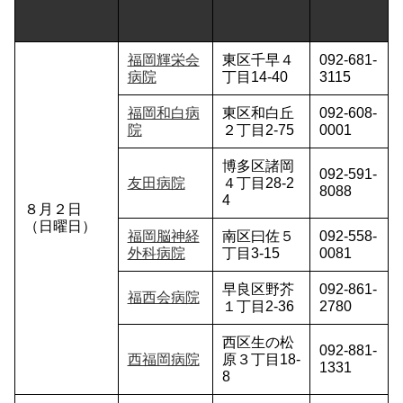
福岡輝栄会
東区千早４
092-681-
病院
丁目14-40
3115
福岡和白病
東区和白丘
092-608-
院
２丁目2-75
0001
博多区諸岡
092-591-
友田病院
４丁目28-2
8088
4
８月２日
（日曜日）
福岡脳神経
南区曰佐５
092-558-
外科病院
丁目3-15
0081
早良区野芥
092-861-
福西会病院
１丁目2-36
2780
西区生の松
092-881-
西福岡病院
原３丁目18-
1331
8