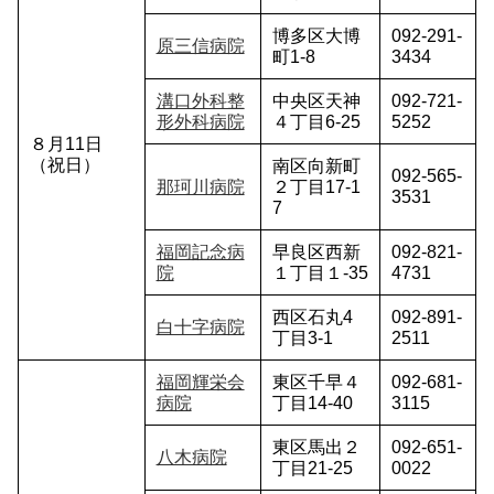
博多区大博
092-291-
原三信病院
町1-8
3434
溝口外科整
中央区天神
092-721-
形外科病院
４丁目6-25
5252
８月11日
（祝日）
南区向新町
092-565-
那珂川病院
２丁目17-1
3531
7
福岡記念病
早良区西新
092-821-
院
１丁目１-35
4731
西区石丸4
092-891-
白十字病院
丁目3-1
2511
福岡輝栄会
東区千早４
092-681-
病院
丁目14-40
3115
東区馬出２
092-651-
八木病院
丁目21-25
0022