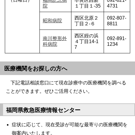
福岡記念病
早良区西新
092-821-
院
１丁目１-35
4731
西区北原２
092-807-
昭和病院
丁目２-６
8811
西区姪の浜
南川整形外
092-891-
４丁目14-1
科病院
1234
7
医療機関をお探しの方へ
下記電話相談窓口にて現在診療中の医療機関を調べる
ことができます。ぜひご活用ください。
福岡県救急医療情報センター
症状に応じて、現在受診が可能な最寄りの医療機関を
御案内いたします。