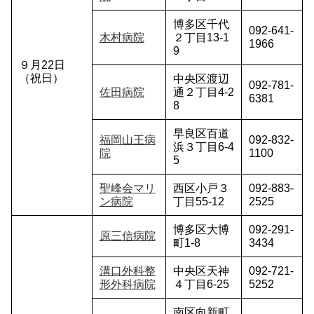
博多区千代
092-641-
木村病院
２丁目13-1
1966
9
９月22日
（祝日）
中央区渡辺
092-781-
佐田病院
通２丁目4-2
6381
8
早良区百道
福岡山王病
092-832-
浜３丁目6-4
院
1100
5
聖峰会マリ
西区小戸３
092-883-
ン病院
丁目55-12
2525
博多区大博
092-291-
原三信病院
町1-8
3434
溝口外科整
中央区天神
092-721-
形外科病院
４丁目6-25
5252
南区向新町