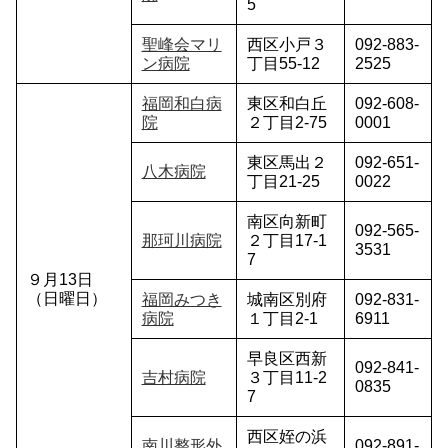
5
聖峰会マリ
西区小戸３
092-883-
ン病院
丁目55-12
2525
福岡和白病
東区和白丘
092-608-
院
２丁目2-75
0001
東区馬出２
092-651-
八木病院
丁目21-25
0022
南区向新町
092-565-
那珂川病院
２丁目17-1
3531
7
９月13日
（日曜日）
福岡みつき
城南区別府
092-831-
病院
１丁目2-1
6911
早良区西新
092-841-
吉村病院
３丁目11-2
0835
7
西区姪の浜
南川整形外
092-891-