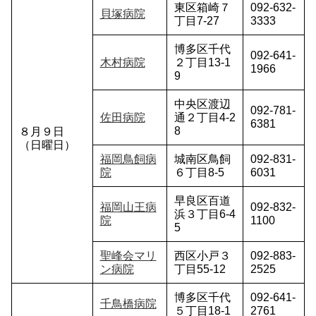
東区箱崎７
092-632-
貝塚病院
丁目7-27
3333
博多区千代
092-641-
木村病院
２丁目13-1
1966
9
中央区渡辺
092-781-
佐田病院
通２丁目4-2
6381
8
８月９日
（日曜日）
福岡鳥飼病
城南区鳥飼
092-831-
院
６丁目8-5
6031
早良区百道
福岡山王病
092-832-
浜３丁目6-4
院
1100
5
聖峰会マリ
西区小戸３
092-883-
ン病院
丁目55-12
2525
博多区千代
092-641-
千鳥橋病院
５丁目18-1
2761