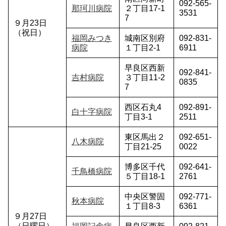
092-565-
那珂川病院
２丁目17-1
3531
7
９月23日
（祝日）
福岡みつき
城南区別府
092-831-
病院
１丁目2-1
6911
早良区西新
092-841-
吉村病院
３丁目11-2
0835
7
西区石丸4
092-891-
白十字病院
丁目3-1
2511
東区馬出２
092-651-
八木病院
丁目21-25
0022
博多区千代
092-641-
千鳥橋病院
５丁目18-1
2761
中央区警固
092-771-
秋本病院
１丁目8-3
6361
９月27日
（日曜日）