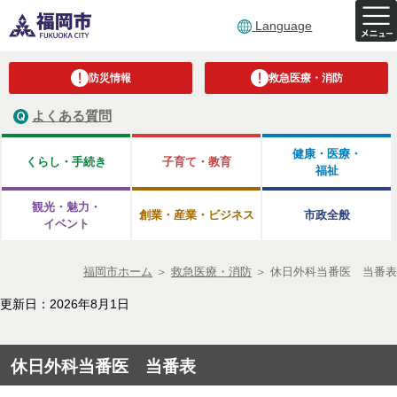
Language
防災情報
救急医療・消防
よくある質問
健康・医療・
くらし・手続き
子育て・教育
福祉
観光・魅力・
創業・産業・ビジネス
市政全般
イベント
福岡市ホーム
＞
救急医療・消防
＞
休日外科当番医 当番表
更新日：2026年8月1日
休日外科当番医 当番表