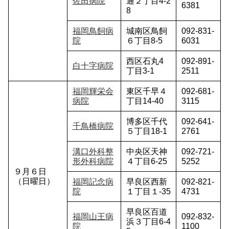
佐田病院
通２丁目4-2
6381
8
福岡鳥飼病
城南区鳥飼
092-831-
院
６丁目8-5
6031
西区石丸4
092-891-
白十字病院
丁目3-1
2511
福岡輝栄会
東区千早４
092-681-
病院
丁目14-40
3115
博多区千代
092-641-
千鳥橋病院
５丁目18-1
2761
溝口外科整
中央区天神
092-721-
形外科病院
４丁目6-25
5252
９月６日
（日曜日）
福岡記念病
早良区西新
092-821-
院
１丁目１-35
4731
早良区百道
福岡山王病
092-832-
浜３丁目6-4
院
1100