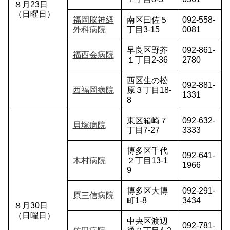
８月23日
（日曜日）
福岡脳神経
南区曰佐５
092-558-
外科病院
丁目3-15
0081
早良区野芥
092-861-
福西会病院
１丁目2-36
2780
西区生の松
092-881-
西福岡病院
原３丁目18-
1331
8
東区箱崎７
092-632-
貝塚病院
丁目7-27
3333
博多区千代
092-641-
木村病院
２丁目13-1
1966
9
博多区大博
092-291-
原三信病院
町1-8
3434
８月30日
（日曜日）
中央区渡辺
092-781-