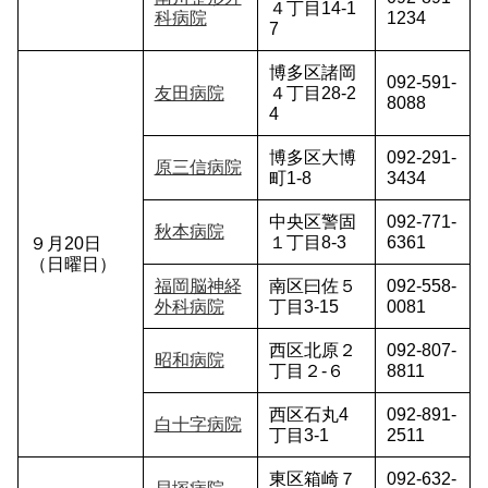
４丁目14-1
科病院
1234
7
博多区諸岡
092-591-
友田病院
４丁目28-2
8088
4
博多区大博
092-291-
原三信病院
町1-8
3434
中央区警固
092-771-
秋本病院
１丁目8-3
6361
９月20日
（日曜日）
福岡脳神経
南区曰佐５
092-558-
外科病院
丁目3-15
0081
西区北原２
092-807-
昭和病院
丁目２-６
8811
西区石丸4
092-891-
白十字病院
丁目3-1
2511
東区箱崎７
092-632-