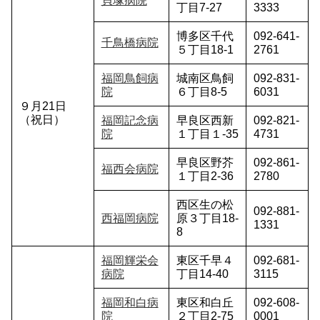
貝塚病院
丁目7-27
3333
博多区千代
092-641-
千鳥橋病院
５丁目18-1
2761
福岡鳥飼病
城南区鳥飼
092-831-
院
６丁目8-5
6031
９月21日
（祝日）
福岡記念病
早良区西新
092-821-
院
１丁目１-35
4731
早良区野芥
092-861-
福西会病院
１丁目2-36
2780
西区生の松
092-881-
西福岡病院
原３丁目18-
1331
8
福岡輝栄会
東区千早４
092-681-
病院
丁目14-40
3115
福岡和白病
東区和白丘
092-608-
院
２丁目2-75
0001