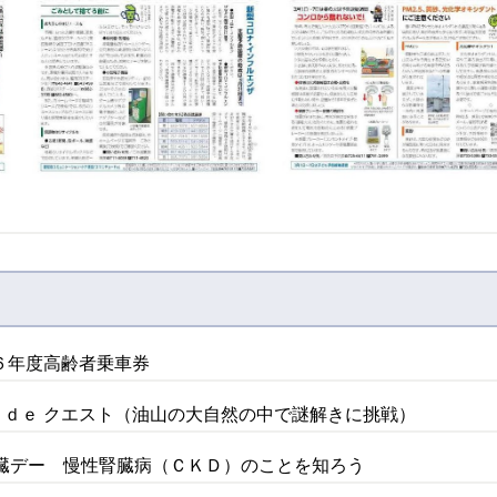
６年度高齢者乗車券
カボ ｄｅ クエスト（油山の大自然の中で謎解きに挑戦）
腎臓デー 慢性腎臓病（ＣＫＤ）のことを知ろう