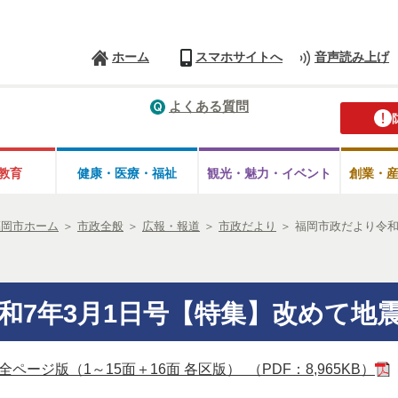
ホーム
スマホサイトへ
音声読み上げ
よくある質問
教育
健康・医療・
福祉
観光・魅力・
イベント
創業・
福岡市ホーム
＞
市政全般
＞
広報・報道
＞
市政だより
＞
福岡市政だより令和
和7年3月1日号【特集】改めて地
ページ版（1～15面＋16面 各区版） （PDF：8,965KB）