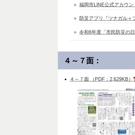
福岡市LINE公式アカウン
防災アプリ『ツナガル＋
令和6年度「市民防災の
４～７面：
４～７面 （PDF：2,629KB）