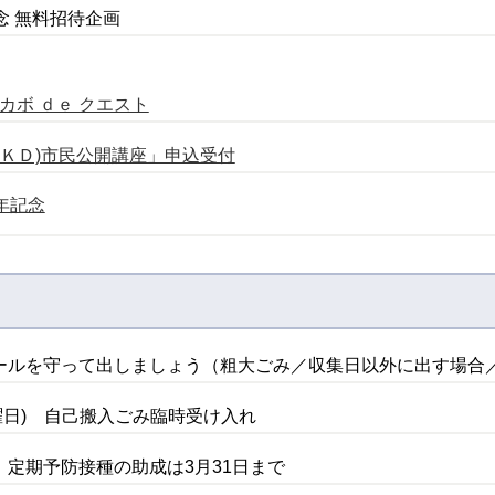
念 無料招待企画
デカボ ｄｅ クエスト
ＣＫＤ)市民公開講座」申込受付
年記念
ールを守って出しましょう（粗大ごみ／収集日以外に出す場合
(日曜日) 自己搬入ごみ臨時受け入れ
定期予防接種の助成は3月31日まで