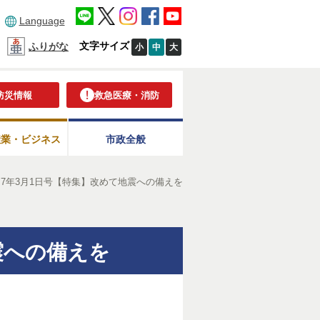
Language
文字サイズ
ふりがな
小
中
大
防災情報
救急医療・消防
産業・ビジネス
市政全般
7年3月1日号【特集】改めて地震への備えを
震への備えを