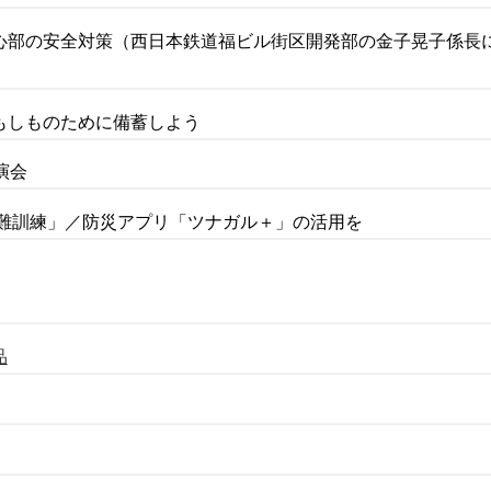
心部の安全対策（西日本鉄道福ビル街区開発部の金子晃子係長
もしものために備蓄しよう
演会
避難訓練」／防災アプリ「ツナガル＋」の活用を
品