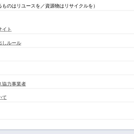
るものはリユースを／資源物はリサイクルを）
サイト
出しルール
ス協力事業者
いて