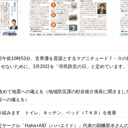
日午前10時53分、玄界灘を震源とするマグニチュード７・０
せないために、3月20日を「市民防災の日」と定めています。
 改めて地震への備えを（地域防災課の杉谷俊介係長に聞きまし
害への備えを）
り組みます トイレ、キッチン、ベッド（ＴＫＢ）を改善
サークル「Haha+AID（ハハエイド）」代表の因幡那水さん