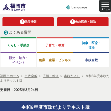
Language
防災情報
救急医療・消防
よくある質問
健康・医療・
くらし・手続き
子育て・教育
福祉
観光・魅力・
創業・産業・ビジネス
市政全般
イベント
福岡市ホーム
＞
市政全般
＞
広報・報道
＞
市政だより
＞
令和6年度市政だ
よりテキスト版
更新日：2025年3月24日
令和6年度市政だよりテキスト版