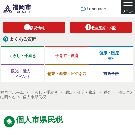
Language
防災情報
救急医療・消防
よくある質問
健康・医療・
くらし・手続き
子育て・教育
福祉
観光・魅力・
創業・産業・ビジネス
市政全般
イベント
福岡市ホーム
＞
くらし・手続き
＞
届出・証明・税金
＞
税金
＞
税目ごと
に調べる
＞
個人市県民税
個人市県民税