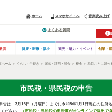
ホーム
スマホサイトへ
音声読み上げ
よくある質問
教育
健康・医療・
福祉
観光・魅力・
イベント
創業・
市ホーム
＞
くらし・手続き
＞
届出・証明・税金
＞
税金
＞
税目ごとに調べ
市民税・県民税の申告
申告は、3月16日（月曜日）までに令和8年1月1日現在の住所
てください。
（市民税・県民税の申告書がオンラインで提出で