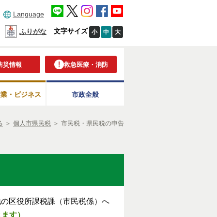
Language
文字サイズ
ふりがな
小
中
大
防災情報
救急医療・消防
産業・ビジネス
市政全般
る
＞
個人市県民税
＞
市民税・県民税の申告
地の区役所課税課（市民税係）へ
きます）