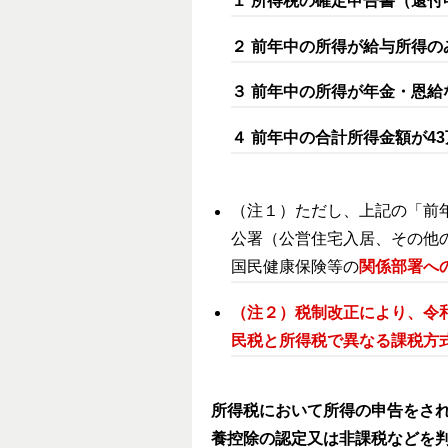
１ 所得税の確定申告書（還
２ 前年中の所得が給与所得
３ 前年中の所得が年金・恩
４ 前年中の合計所得金額が4
（注１）ただし、上記の「前
公署（公営住宅入居、その他
国民健康保険等の
関係部署へ
（注２）税制改正により、令
民税と所得税で異なる課税方
所得税において所得の申告をさ
養控除の認定又は非課税などを