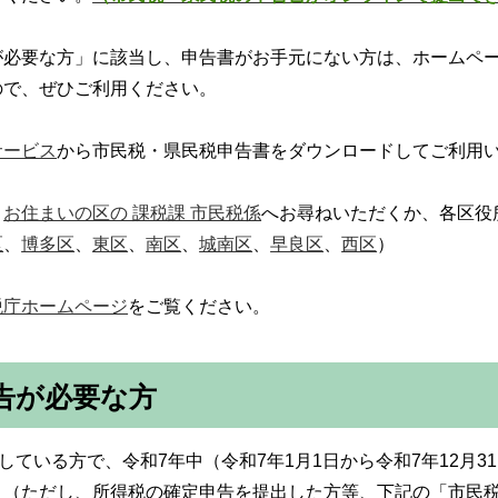
が必要な方」に該当し、申告書がお手元にない方は、ホームペ
ので、ぜひご利用ください。
サービス
から市民税・県民税申告書をダウンロードしてご利用
、
お住まいの区の 課税課 市民税係
へお尋ねいただくか、各区役
区
、
博多区
、
東区
、
南区
、
城南区
、
早良区
、
西区
）
税庁ホームページ
をご覧ください。
告が必要な方
している方で、令和7年中（令和7年1月1日から令和7年12月
。（ただし、所得税の確定申告を提出した方等、下記の「市民