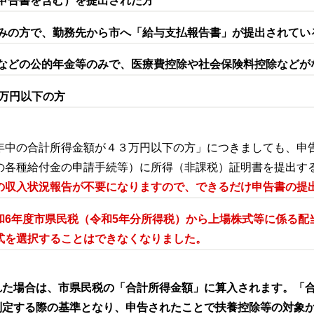
付申告書を含む）を提出された方
のみの方で、勤務先から市へ「給与支払報告書」が提出されてい
給などの公的年金等のみで、医療費控除や社会保険料控除などが
3万円以下の方
年中の合計所得金額が４３万円以下の方」につきましても、申
の各種給付金の申請手続等）に所得（非課税）証明書を提出す
の収入状況報告が不要になりますので、できるだけ申告書の提
和6年度市県民税（令和5年分所得税）から上場株式等に係る配
式を選択することはできなくなりました。
れた場合は、市県民税の「合計所得金額」に算入されます。「
判定する際の基準となり、申告されたことで扶養控除等の対象