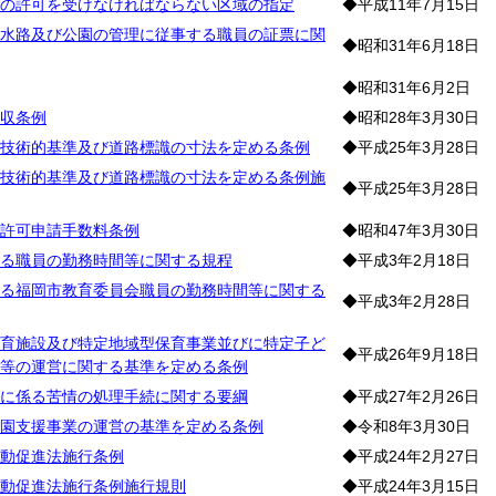
の許可を受けなければならない区域の指定
◆平成11年7月15日
水路及び公園の管理に従事する職員の証票に関
◆昭和31年6月18日
◆昭和31年6月2日
収条例
◆昭和28年3月30日
技術的基準及び道路標識の寸法を定める条例
◆平成25年3月28日
技術的基準及び道路標識の寸法を定める条例施
◆平成25年3月28日
許可申請手数料条例
◆昭和47年3月30日
る職員の勤務時間等に関する規程
◆平成3年2月18日
る福岡市教育委員会職員の勤務時間等に関する
◆平成3年2月28日
育施設及び特定地域型保育事業並びに特定子ど
◆平成26年9月18日
等の運営に関する基準を定める条例
に係る苦情の処理手続に関する要綱
◆平成27年2月26日
園支援事業の運営の基準を定める条例
◆令和8年3月30日
動促進法施行条例
◆平成24年2月27日
動促進法施行条例施行規則
◆平成24年3月15日