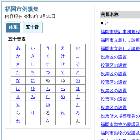
福岡市例規集
例規名称
内容現在 令和8年3月31日
■ と
体系
五十音
福岡市統計事務規程
五十音表
福岡市立島しょ診療
あ
い
う
え
お
福岡市立島しょ診療
か
き
く
け
こ
投票区の設置
さ
し
す
せ
そ
投票区の設置
た
ち
つ
て
と
投票区の設置
な
に
ぬ
ね
の
投票区の設置
は
ひ
ふ
へ
ほ
投票区の設置
ま
み
む
め
も
投票区の設置
や
ゆ
よ
投票区の設置
ら
り
る
れ
ろ
投票所入場整理券の
わ
を
ん
福岡市動物の愛護及
福岡市動物の愛護及