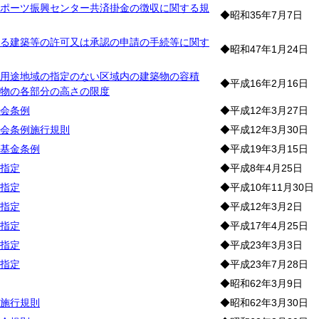
ポーツ振興センター共済掛金の徴収に関する規
◆昭和35年7月7日
る建築等の許可又は承認の申請の手続等に関す
◆昭和47年1月24日
用途地域の指定のない区域内の建築物の容積
◆平成16年2月16日
物の各部分の高さの限度
会条例
◆平成12年3月27日
会条例施行規則
◆平成12年3月30日
基金条例
◆平成19年3月15日
指定
◆平成8年4月25日
指定
◆平成10年11月30日
指定
◆平成12年3月2日
指定
◆平成17年4月25日
指定
◆平成23年3月3日
指定
◆平成23年7月28日
◆昭和62年3月9日
施行規則
◆昭和62年3月30日