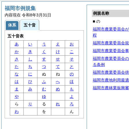
福岡市例規集
例規名称
内容現在 令和8年3月31日
■ の
体系
五十音
福岡市農業委員会が
程
五十音表
福岡市農業委員会規
あ
い
う
え
お
福岡市農業委員会事
か
き
く
け
こ
福岡市農業委員会の
さ
し
す
せ
そ
る条例
た
ち
つ
て
と
福岡市農業委員会傍
な
に
ぬ
ね
の
福岡市農地利用最適
は
ひ
ふ
へ
ほ
福岡市農林業振興審
ま
み
む
め
も
や
ゆ
よ
ら
り
る
れ
ろ
わ
を
ん