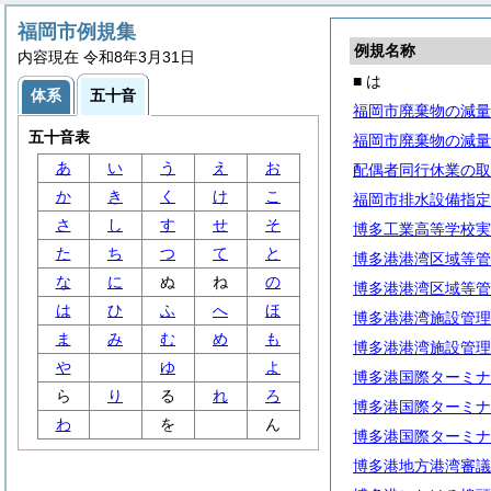
福岡市例規集
例規名称
内容現在 令和8年3月31日
■ は
体系
五十音
福岡市廃棄物の減量
五十音表
福岡市廃棄物の減量
あ
い
う
え
お
配偶者同行休業の取
か
き
く
け
こ
福岡市排水設備指定
さ
し
す
せ
そ
博多工業高等学校実
た
ち
つ
て
と
博多港港湾区域等管
な
に
ぬ
ね
の
博多港港湾区域等管
は
ひ
ふ
へ
ほ
博多港港湾施設管理
ま
み
む
め
も
博多港港湾施設管理
や
ゆ
よ
博多港国際ターミナ
ら
り
る
れ
ろ
博多港国際ターミナ
わ
を
ん
博多港国際ターミナ
博多港地方港湾審議