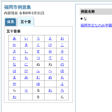
福岡市例規集
例規名称
内容現在 令和8年3月31日
■ な
体系
五十音
福岡市立なのみ学園
五十音表
あ
い
う
え
お
か
き
く
け
こ
さ
し
す
せ
そ
た
ち
つ
て
と
な
に
ぬ
ね
の
は
ひ
ふ
へ
ほ
ま
み
む
め
も
や
ゆ
よ
ら
り
る
れ
ろ
わ
を
ん