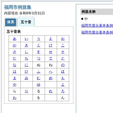
福岡市例規集
例規名称
内容現在 令和8年3月31日
■ や
体系
五十音
福岡市屋台基本条例
五十音表
福岡市屋台基本条例
あ
い
う
え
お
か
き
く
け
こ
さ
し
す
せ
そ
た
ち
つ
て
と
な
に
ぬ
ね
の
は
ひ
ふ
へ
ほ
ま
み
む
め
も
や
ゆ
よ
ら
り
る
れ
ろ
わ
を
ん