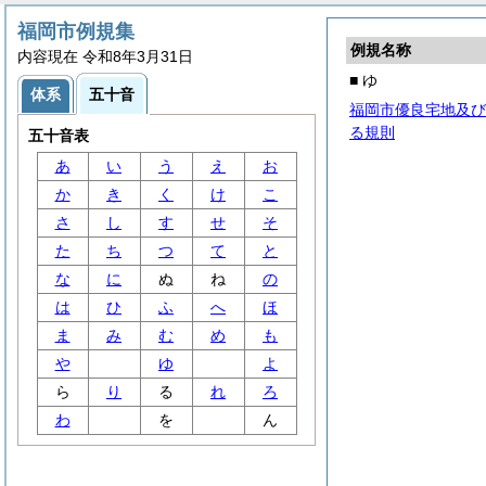
福岡市例規集
例規名称
内容現在 令和8年3月31日
■ ゆ
体系
五十音
福岡市優良宅地及び
る規則
五十音表
あ
い
う
え
お
か
き
く
け
こ
さ
し
す
せ
そ
た
ち
つ
て
と
な
に
ぬ
ね
の
は
ひ
ふ
へ
ほ
ま
み
む
め
も
や
ゆ
よ
ら
り
る
れ
ろ
わ
を
ん