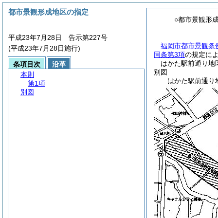
都市景観形成地区の指定
○都市景観形
平成23年7月28日 告示第227号
福岡市都市景観条例
(平成23年7月28日施行)
同条第3項
の規定に
はかた駅前通り地
条項目次
沿革
別図
本則
はかた駅前通り
第1項
別図