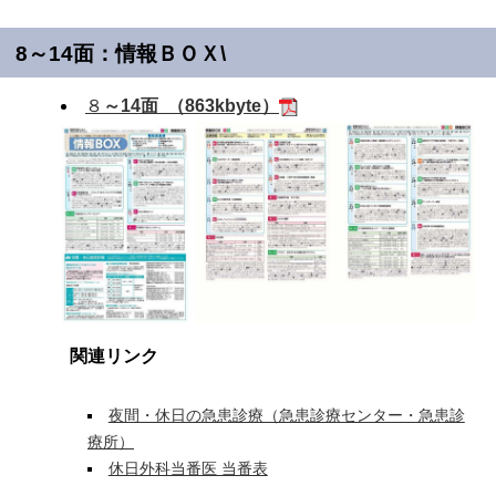
8～14面：情報ＢＯＸ\
８
～14面 （863kbyte）
関連リンク
夜間・休日の急患診療（急患診療センター・急患診
療所）
休日外科当番医 当番表