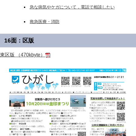
急な病気やケガについて，電話で相談したい
救急医療・消防
16面：区版
東区版 （470kbyte）