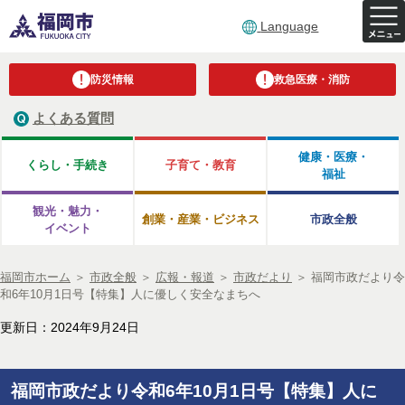
Language
防災情報
救急医療・消防
よくある質問
健康・医療・
くらし・手続き
子育て・教育
福祉
観光・魅力・
創業・産業・ビジネス
市政全般
イベント
福岡市ホーム
＞
市政全般
＞
広報・報道
＞
市政だより
＞
福岡市政だより令
和6年10月1日号【特集】人に優しく安全なまちへ
更新日：2024年9月24日
福岡市政だより令和6年10月1日号【特集】人に