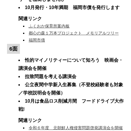
10月発行・10年満期 福岡市債を発行します
関連リンク
ふくおか保育所案内板
都心の森１万本プロジェクト メモリアルツリー
福岡市債
6面
性的マイノリティーについて知ろう 映画会・
講演会を開催
拉致問題を考える講演会
公立夜間中学新入生募集（不登校経験者も対象
／学校説明会を開催）
10月は食品ロス削減月間 フードドライブ大作
戦!
関連リンク
令和６年度 北朝鮮人権侵害問題啓発講演会を開催