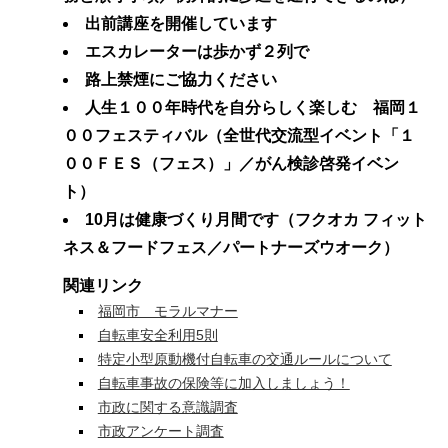
出前講座を開催しています
エスカレーターは歩かず２列で
路上禁煙にご協力ください
人生１００年時代を自分らしく楽しむ 福岡１
００フェスティバル（全世代交流型イベント「１
００ＦＥＳ（フェス）」／がん検診啓発イベン
ト）
10月は健康づくり月間です（フクオカ フィット
ネス＆フードフェス／パートナーズウオーク）
関連リンク
福岡市 モラルマナー
自転車安全利用5則
特定小型原動機付自転車の交通ルールについて
自転車事故の保険等に加入しましょう！
市政に関する意識調査
市政アンケート調査