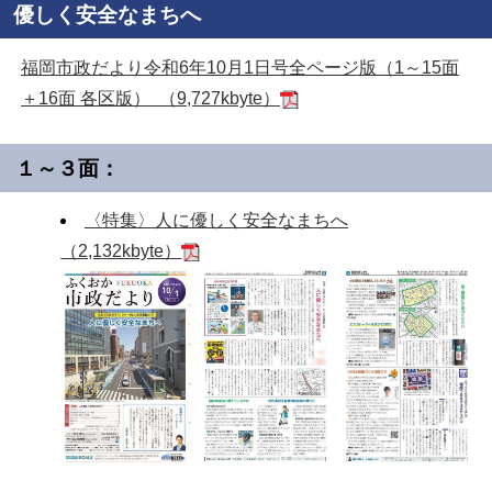
優しく安全なまちへ
福岡市政だより令和6年10月1日号全ページ版（1～15面
＋16面 各区版） （9,727kbyte）
１～３面：
〈特集〉人に優しく安全なまちへ
（2,132kbyte）