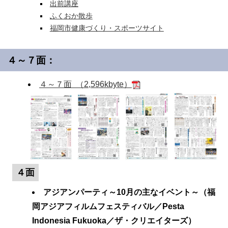
出前講座
ふくおか散歩
福岡市健康づくり・スポーツサイト
４～７面：
４～７面 （2,596kbyte）
４面
アジアンパーティ～10月の主なイベント～（福
岡アジアフィルムフェスティバル／Pesta
Indonesia Fukuoka／ザ・クリエイターズ）