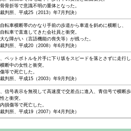
骨骨折等で意識不明の重体となった。
判所、平成25（2013）年7月判決）
自転車横断帯のかなり手前の歩道から車道を斜めに横断し、
自転車で直進してきた会社員と衝突。
大な障がい（言語機能の喪失等）が残った。
判所、平成20（2008）年6月判決）
、ペットボトルを片手に下り坂をスピードを落とさずに走行し
横断中の女性と衝突。
傷等で死亡した。
判所、平成15（2003）年9月判決）
、信号表示を無視して高速度で交差点に進入、青信号で横断歩
性と衝突。
内損傷等で死亡した。
判所、平成19（2007）年4月判決）