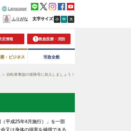
Language
文字サイズ
ふりがな
小
中
大
防災情報
救急医療・消防
産業・ビジネス
市政全般
全
＞
自転車事故の保険等に加入しましょう！
（平成25年4月施行）」を一部
生命又は身体の損害を補償できる