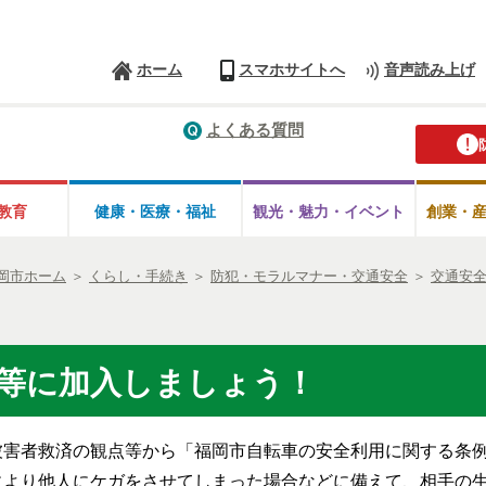
ホーム
スマホサイトへ
音声読み上げ
よくある質問
教育
健康・医療・
福祉
観光・魅力・
イベント
創業・
岡市ホーム
＞
くらし・手続き
＞
防犯・モラルマナー・交通安全
＞
交通安
等に加入しましょう！
害者救済の観点等から「福岡市自転車の安全利用に関する条例
により他人にケガをさせてしまった場合などに備えて、相手の