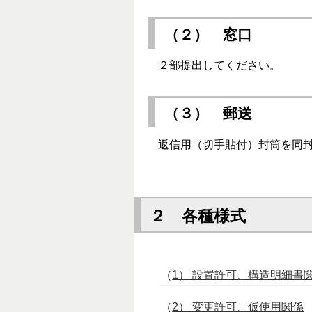
（２） 窓口
２部提出してください。
（３） 郵送
返信用（切手貼付）封筒を同封
２ 各種様式
（
1） 設置許可、構造明細書
（
2） 変更許可、仮使用関係