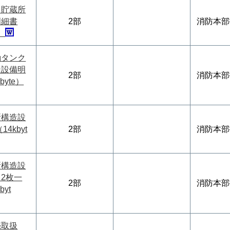
ク貯蔵所
明細書
2部
消防本部
e）
動タンク
造設備明
2部
消防本部
byte）
所構造設
4kbyt
2部
消防本部
所構造設
2枚一
2部
消防本部
byt
売取扱