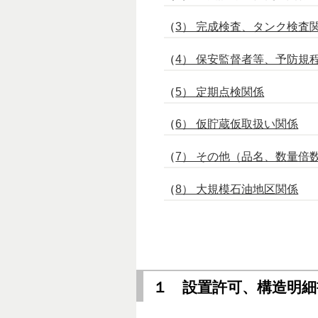
（
3） 完成検査、タンク検査
（
4） 保安監督者等、予防規
（
5） 定期点検関係
（
6） 仮貯蔵仮取扱い関係
（
7） その他（品名、数量倍
（
8） 大規模石油地区関係
１ 設置許可、構造明細