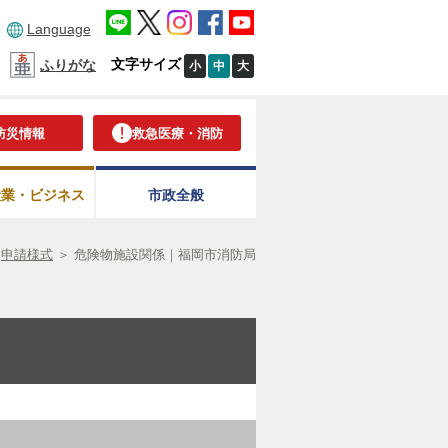
Language
文字サイズ
ふりがな
小
中
大
防災情報
救急医療・消防
産業・ビジネス
市政全般
＞
申請様式
＞
危険物施設関係｜福岡市消防局