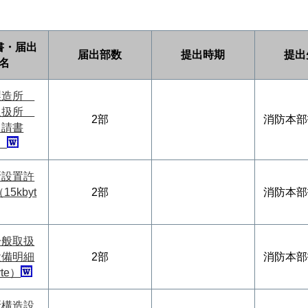
書・届出
届出部数
提出時期
提出
名
製造所
取扱所
2部
消防本部
申請書
e）
所設置許
5kbyt
2部
消防本部
一般取扱
設備明細
2部
消防本部
yte）
所構造設