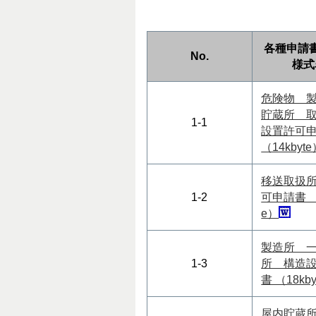
各種申請
No.
様式
危険物 
貯蔵所 
1-1
設置許可
（14kbyt
移送取扱
1-2
可申請書 （1
e）
製造所 
1-3
所 構造
書 （18kb
屋内貯蔵