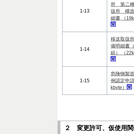
所 第二
1-13
扱所 構
細書 （19k
移送取扱
備明細書（
1-14
組） （22k
危険物製
1-15
例認定申請
kbyte）
２ 変更許可、仮使用関