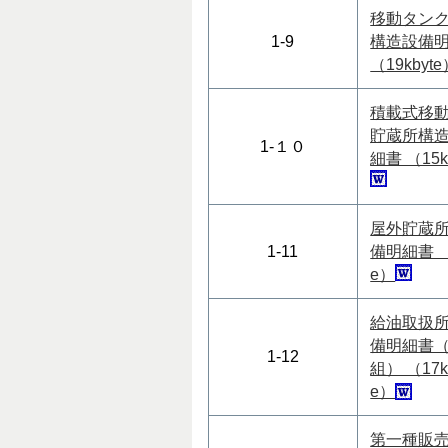
移動タン
1-9
構造設備
（19kbyt
積載式移
貯蔵所構
1-１０
細書 （15k
屋外貯蔵
1-11
備明細書 （1
e）
給油取扱
備明細書（
1-12
組） （17k
e）
第一種販