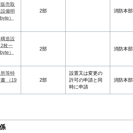
種販売取
2部
消防本部
造設備明
byte）
所構造設
2枚一
2部
消防本部
byte）
造所等特
設置又は変更の
書 （19
2部
許可の申請と同
消防本部
時に申請
係