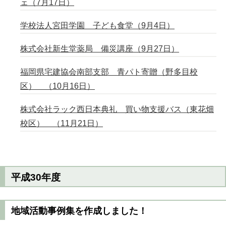
ェ（7月17日）
学校法人宮田学園 子ども食堂（9月4日）
株式会社新生堂薬局 備災講座（9月27日）
福岡県宅建協会南部支部 青パト寄贈（野多目校
区） （10月16日）
株式会社ラック西日本典礼 買い物支援バス（東花畑
校区） （11月21日）
平成30年度
地域活動事例集を作成しました！