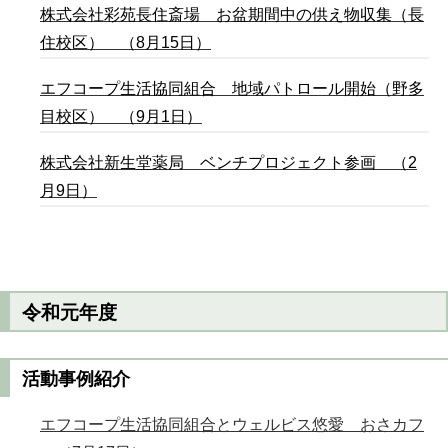
株式会社彩苑長住斎場 お盆期間中の供え物収集（長
住校区） （8月15日）
エフコープ生活協同組合 地域パトロール開始（野多
目校区） （9月1日）
株式会社新生堂薬局 ベンチプロジェクト参画 （2
月9日）
令和元年度
活動事例紹介
エフコープ生活協同組合とウェルビス悠愛 おさカフ