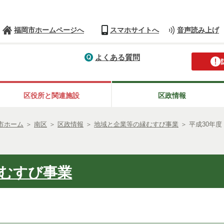
福岡市ホームページへ
スマホサイトへ
音声読み上げ
よくある質問
区役所と関連施設
区政情報
市ホーム
＞
南区
＞
区政情報
＞
地域と企業等の縁むすび事業
＞
平成30年
むすび事業