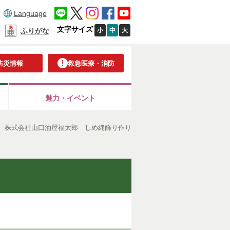
Language
文字サイズ
小
中
大
ふりがな
防災情報
救急医療・消防
魅力・イベント
度 株式会社山口油屋福太郎 しめ縄飾り作り