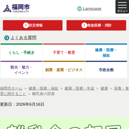
Language
防災情報
救急医療・消防
よくある質問
健康・医療・
くらし・手続き
子育て・教育
福祉
観光・魅力・
創業・産業・ビジネス
市政全般
イベント
福岡市ホーム
＞
健康・医療・福祉
＞
健康・医療・年金
＞
健康
＞
栄養・食
育に関すること
＞
離乳食の部屋
更新日：2026年6月16日