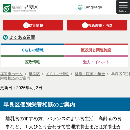
Language
防災情報
救急医療・消防
よくある質問
くらしの情報
区役所と関連施設
区政情報
魅力・イベント
福岡市ホーム
＞
早良区
＞
くらしの情報
＞
健康・医療・年金
＞
早良区個別
栄養相談のご案内
更新日：2026年4月2日
早良区個別栄養相談のご案内
離乳食のすすめ方、バランスのよい食生活、高齢者の食
事など、１人ひとり合わせて管理栄養士または栄養士が