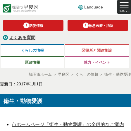
Language
防災情報
救急医療・消防
よくある質問
くらしの情報
区役所と関連施設
区政情報
魅力・イベント
福岡市ホーム
＞
早良区
＞
くらしの情報
＞
衛生・動物愛護
更新日：2017年1月1日
衛生・動物愛護
市ホームページ「衛生・動物愛護」の全般的なご案内