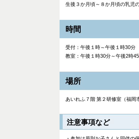
生後３か月頃～８か月頃の乳児
時間
受付：午後１時～午後１時30分
教室：午後１時30分～午後2時4
場所
あいれふ７階 第２研修室（福岡
注意事項など
・参加は原則お子さんと同伴の