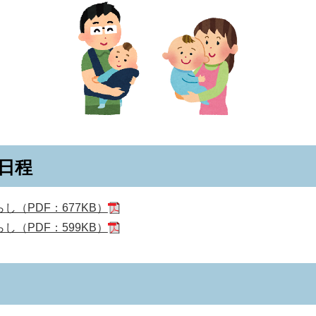
日程
（PDF：677KB）
（PDF：599KB）