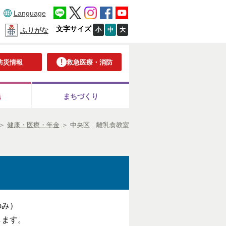
Language
文字サイズ
小
中
大
ふりがな
防災情報
救急医療・消防
光
まちづくり
＞
健康・医療・年金
＞
中央区 離乳食教室
のみ）
します。