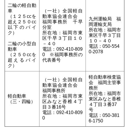
二輪の軽自動
車
（一社）全国軽自
（１２５ccを
動車協会連合会
九州運輸局 福
超え２５０cc
福岡事務所 千早
岡運輸支局
以下のバイ
分室
所在地：福岡市
ク）
所在地：福岡市東
東区千早３丁目
区千早３丁目１０
１０－４０
二輪の小型自
－４０
電話：050-554
動車
電話：092-410-809
0-2078
（２５０ccを
0 ※福岡事務所の
超えるバイ
代表番号
ク）
軽自動車検査協
（一社）全国軽自
会 福岡主管事
動車協会連合会
務所
福岡事務所
所在地：福岡市
軽自動車
所在地：福岡市東
東区みなと香椎
（三・四輪）
区みなと香椎４丁
４丁目３番37
目３番16号
号
電話：092-410-809
電話：050-381
0
6-1750