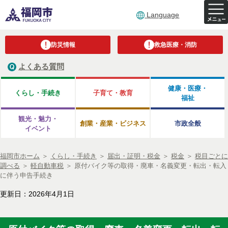
Language
防災情報
救急医療・消防
よくある質問
健康・医療・
くらし・手続き
子育て・教育
福祉
観光・魅力・
創業・産業・ビジネス
市政全般
イベント
福岡市ホーム
＞
くらし・手続き
＞
届出・証明・税金
＞
税金
＞
税目ごとに
調べる
＞
軽自動車税
＞
原付バイク等の取得・廃車・名義変更・転出・転入
に伴う申告手続き
更新日：2026年4月1日