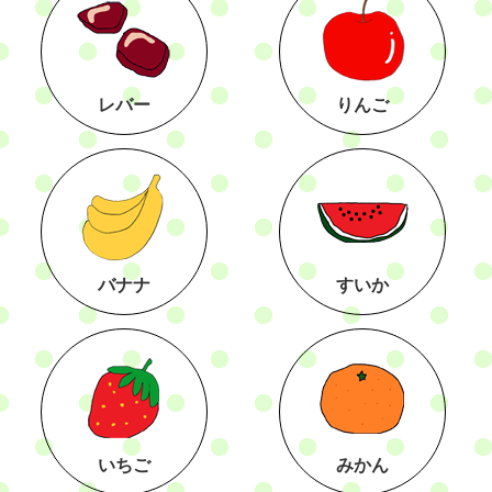
レバー
りんご
バナナ
すいか
いちご
みかん