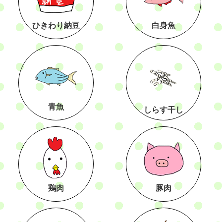
ひきわり納豆
白身魚
青魚
しらす干し
鶏肉
豚肉