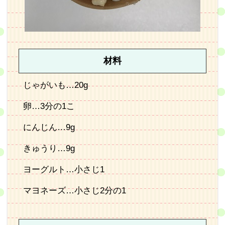
材料
じゃがいも…20g
卵…3分の1こ
にんじん…9g
きゅうり…9g
ヨーグルト…小さじ1
マヨネーズ…小さじ2分の1