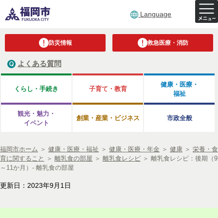
Language
防災情報
救急医療・消防
よくある質問
健康・医療・
くらし・手続き
子育て・教育
福祉
観光・魅力・
創業・産業・ビジネス
市政全般
イベント
福岡市ホーム
＞
健康・医療・福祉
＞
健康・医療・年金
＞
健康
＞
栄養・食
育に関すること
＞
離乳食の部屋
＞
離乳食レシピ
＞
離乳食レシピ：後期（9
～11か月）- 離乳食の部屋
更新日：2023年9月1日