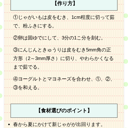
【作り方】
①じゃがいもは皮をむき、1cm程度に切って茹
で、粉ふきにする。
②卵は固ゆでにして、3分の1こ分を刻む。
③にんじんときゅうりは皮をむき5mm角の正
方形（2～3mm厚さ）に切り、やわらかくなる
まで茹でる。
④ヨーグルトとマヨネーズを合わせ、①、②、
③を和える。
【食材選びのポイント】
春から夏にかけて新じゃがが出回ります。