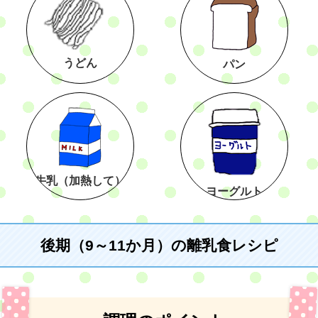
うどん
パン
牛乳（加熱して）
ヨーグルト
後期（9～11か月）の離乳食レシピ