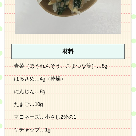
材料
青菜（ほうれんそう、こまつな等）…8g
はるさめ…4g（乾燥）
にんじん…8g
たまご…10g
マヨネーズ…小さじ2分の1
ケチャップ…1g