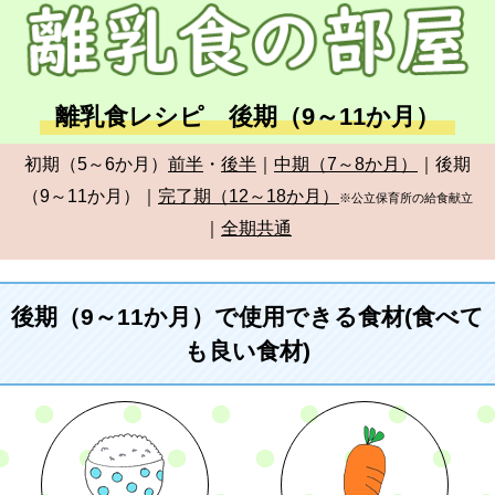
離乳食レシピ 後期（9～11か月）
初期（5～6か月）
前半
・
後半
｜
中期（7～8か月）
｜後期
（9～11か月）｜
完了期（12～18か月）
※公立保育所の給食献立
｜
全期共通
後期（9～11か月）で使用できる食材(食べて
も良い食材)