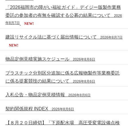
「2026福岡市の障がい福祉ガイド」デイジー版製作業務
委託の参加者の有無を確認する公募の結果について
2026
年8月7日
NEW!
建設リサイクル法に基づく届出情報について
2026年8月7日
NEW!
物品定例見積実施スケジュール
2026年8月6日
プラスチック分別区分追加に係る広報物製作等業務委託
に係る提案競技の結果について
2026年8月6日
入札公告・物品定例見積情報
2026年8月6日
契約関係規程 INDEX
2026年8月6日
【８月２０日締切】「下原配水場 高圧受変電設備点検