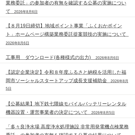
業務委託」の参加者の有無を確認する公募の実施につい
て
2026年8月6日
【８月19日締切】地域ポイント事業「ふくおかポイン
ト」ホームページ構築業務委託提案競技の実施について
2026年8月6日
工事用 ダウンロード(各種様式の出力)
2026年8月6日
【認定企業決定】令和８年度ふるさと納税を活用した福
岡市ソーシャルスタートアップ成長支援補助金
2026年8月
5日
【公募結果】地下鉄七隈線モバイルバッテリーレンタル
機器設置・運営事業者の決定について
2026年8月5日
「多々良浄水場 高度浄水処理施設 非常用発電機点検業務