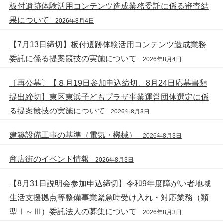
板付遺跡体験活用コンテンツ造成業務委託に係る審査結
果について
2026年8月4日
【7月13日締切】板付遺跡体験活用コンテンツ造成業務
委託に係る提案競技の実施について
2026年8月4日
〔再公募〕【８月19日参加申込締切、8月24日応募書類
提出締切】東区東浜子どもプラザ事業運営団体選定に係
る提案競技の実施について
2026年8月3日
建築設備工事の基準（電気・機械）
2026年8月3日
商店街のイベント情報
2026年8月3日
【8月31日説明会参加申込締切】令和9年度障がい者地域
生活支援拠点等整備事業緊急時受け入れ・対応業務（類
型Ⅰ～Ⅲ）委託法人の募集について
2026年8月3日