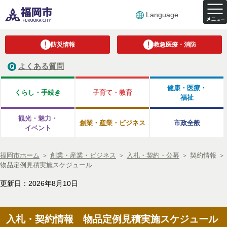
Language
防災情報
救急医療・消防
よくある質問
健康・医療・
くらし・手続き
子育て・教育
福祉
観光・魅力・
創業・産業・ビジネス
市政全般
イベント
福岡市ホーム
＞
創業・産業・ビジネス
＞
入札・契約・公募
＞
契約情報
＞
物品定例見積実施スケジュール
更新日：2026年8月10日
入札・契約情報 物品定例見積実施スケジュール