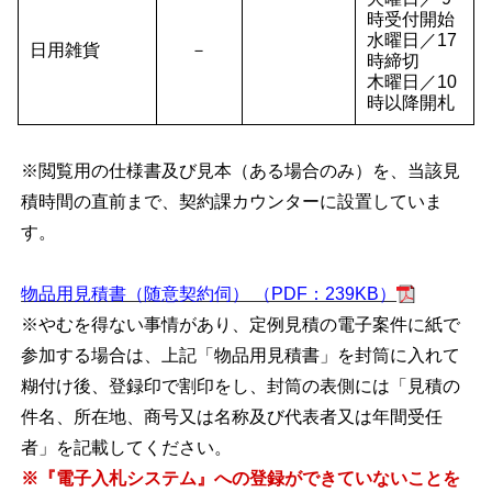
時受付開始
水曜日／17
日用雑貨
－
時締切
木曜日／10
時以降開札
※閲覧用の仕様書及び見本（ある場合のみ）を、当該見
積時間の直前まで、契約課カウンターに設置していま
す。
物品用見積書（随意契約伺） （PDF：239KB）
※やむを得ない事情があり、定例見積の電子案件に紙で
参加する場合は、上記「物品用見積書」を封筒に入れて
糊付け後、登録印で割印をし、封筒の表側には「見積の
件名、所在地、商号又は名称及び代表者又は年間受任
者」を記載してください。
※『電子入札システム』への登録ができていないことを