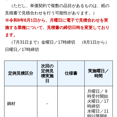
（ただし、単価契約で複数の品目があるものは、紙の
見積書で見積合わせを行う可能性があります。）
※令和8年8月1日から、月曜日に電子で見積合わせを実
施する業種について、見積書の締切日時を変更しており
ます。
（7月31日まで）金曜日／17時締切 （8月1日から）
日曜日／17時締切
次回の
定例見
実施曜日／
定例見積区分
仕様書
積実施
時間
日
月曜日／ 9
時受付開始
火曜日／17
鋼材
－
時締切
水曜日／11
時以降開札