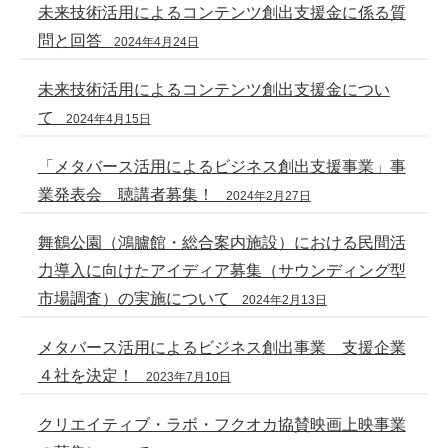
未来技術活用によるコンテンツ創出支援金に係る質
問と回答
2024年4月24日
未来技術活用によるコンテンツ創出支援金につい
て
2024年4月15日
「メタバース活用によるビジネス創出支援事業」事
業発表会 聴講者募集！
2024年2月27日
舞鶴公園（鴻臚館・総合案内施設）における民間活
力導入に向けたアイディア募集（サウンディング型
市場調査）の実施について
2024年2月13日
メタバース活用によるビジネス創出事業 支援企業
４社を決定！
2023年7月10日
クリエイティブ・ラボ・フクオカ協賛映画上映事業