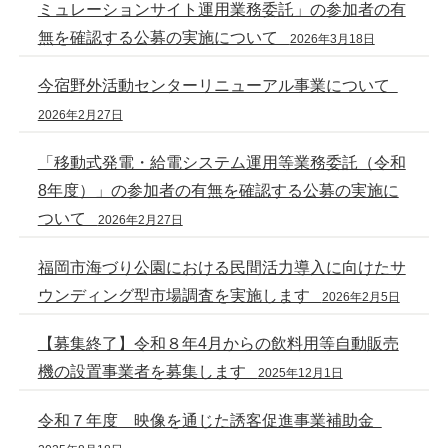
ミュレーションサイト運用業務委託」の参加者の有
無を確認する公募の実施について
2026年3月18日
今宿野外活動センターリニューアル事業について
2026年2月27日
「移動式発電・給電システム運用等業務委託（令和
8年度）」の参加者の有無を確認する公募の実施に
ついて
2026年2月27日
福岡市海づり公園における民間活力導入に向けたサ
ウンディング型市場調査を実施します
2026年2月5日
【募集終了】令和８年4月からの飲料用等自動販売
機の設置事業者を募集します
2025年12月1日
令和７年度 映像を通じた誘客促進事業補助金