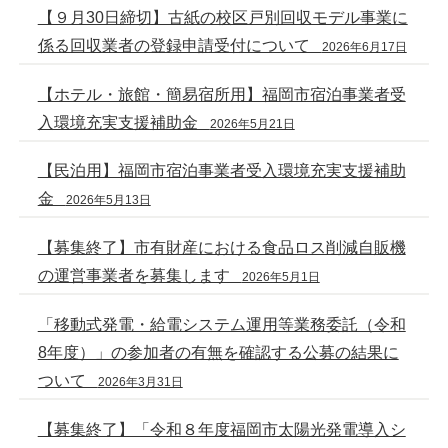
【９月30日締切】古紙の校区戸別回収モデル事業に
係る回収業者の登録申請受付について
2026年6月17日
【ホテル・旅館・簡易宿所用】福岡市宿泊事業者受
入環境充実支援補助金
2026年5月21日
【民泊用】福岡市宿泊事業者受入環境充実支援補助
金
2026年5月13日
【募集終了】市有財産における食品ロス削減自販機
の運営事業者を募集します
2026年5月1日
「移動式発電・給電システム運用等業務委託（令和
8年度）」の参加者の有無を確認する公募の結果に
ついて
2026年3月31日
【募集終了】「令和８年度福岡市太陽光発電導入シ