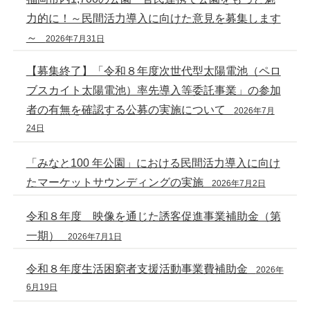
力的に！～民間活力導入に向けた意見を募集します
～
2026年7月31日
【募集終了】「令和８年度次世代型太陽電池（ペロ
ブスカイト太陽電池）率先導入等委託事業」の参加
者の有無を確認する公募の実施について
2026年7月
24日
「みなと100 年公園」における民間活力導入に向け
たマーケットサウンディングの実施
2026年7月2日
令和８年度 映像を通じた誘客促進事業補助金（第
一期）
2026年7月1日
令和８年度生活困窮者支援活動事業費補助金
2026年
6月19日