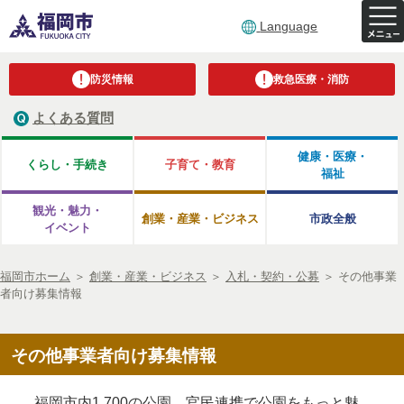
Language
防災情報
救急医療・消防
よくある質問
健康・医療・
くらし・手続き
子育て・教育
福祉
観光・魅力・
創業・産業・ビジネス
市政全般
イベント
福岡市ホーム
＞
創業・産業・ビジネス
＞
入札・契約・公募
＞
その他事業
者向け募集情報
その他事業者向け募集情報
福岡市内1,700の公園 官民連携で公園をもっと魅