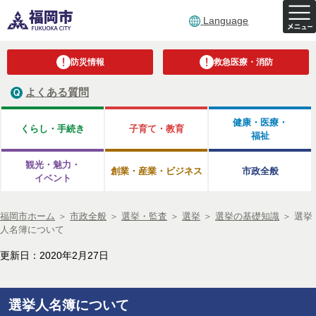
Language
防災情報
救急医療・消防
よくある質問
健康・医療・
くらし・手続き
子育て・教育
福祉
観光・魅力・
創業・産業・ビジネス
市政全般
イベント
福岡市ホーム
＞
市政全般
＞
選挙・監査
＞
選挙
＞
選挙の基礎知識
＞
選挙
人名簿について
更新日：2020年2月27日
選挙人名簿について