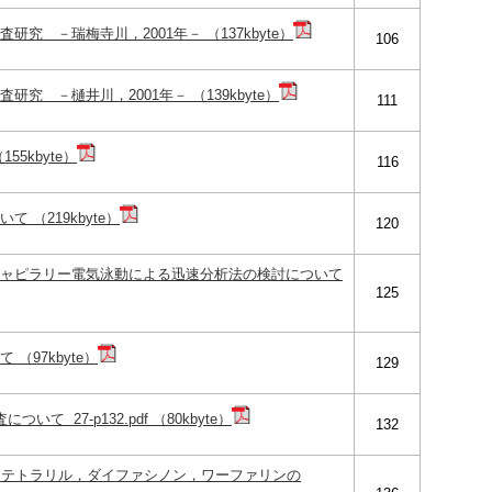
究 －瑞梅寺川，2001年－ （137kbyte）
106
究 －樋井川，2001年－ （139kbyte）
111
5kbyte）
116
 （219kbyte）
120
キャピラリー電気泳動による迅速分析法の検討について
125
（97kbyte）
129
 27-p132.pdf （80kbyte）
132
クマテトラリル，ダイファシノン，ワーファリンの