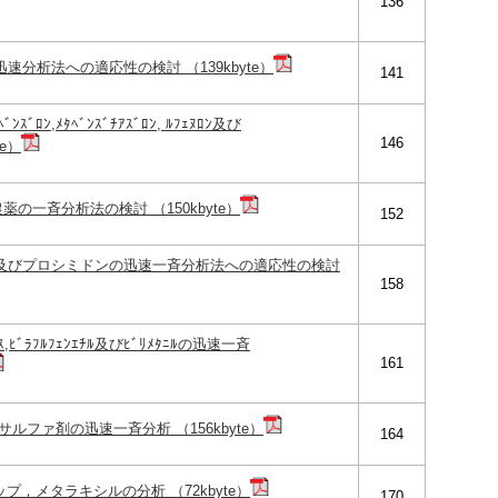
136
速分析法への適応性の検討 （139kbyte）
141
ﾛﾝ,ﾒﾀﾍﾞﾝｽﾞﾁｱｽﾞﾛﾝ, ﾙﾌｪﾇﾛﾝ及び
146
te）
薬の一斉分析法の検討 （150kbyte）
152
ル及びプロシミドンの迅速一斉分析法への適応性の検討
158
,ﾋﾞﾗﾌﾙﾌｪﾝｴﾁﾙ及びﾋﾞﾘﾒﾀﾆﾙの迅速一斉
161
のサルファ剤の迅速一斉分析 （156kbyte）
164
ップ，メタラキシルの分析 （72kbyte）
170