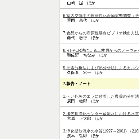
山崎 誠 ほか
6.室内空気中の揮発性化合物実態調査（その2
重岡 昌代 ほか
7.食品からの病原性腸炎ビブリオ検出方法の検
藤代 敏行 ほか
8.RT-PCR法による二枚貝からのノーウォー
和佐野 ちなみ ほか
9.元素分析法および熱分析法によるカルシウ
久保倉 宏一 ほか
7.報告・ノート
1.へい死魚のエラに付着した農薬の分析法の検
廣田 敏郎 ほか
2.御笠川浄化センター放流水における水質改善
宮原 正太郎 ほか
3.浄化槽放流水の水質(1997～2001) （218k
濱本 哲郎 ほか