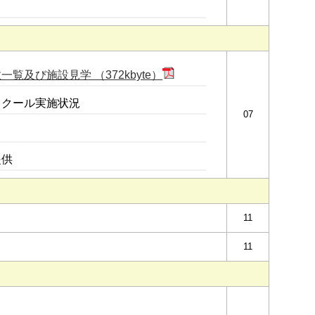
及び施設見学 （372kbyte）
スクール実施状況
07
提供
11
11