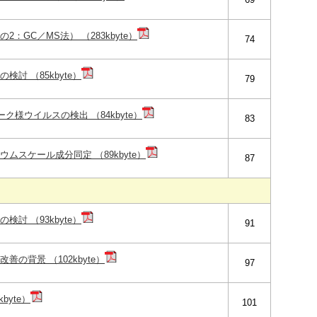
：GC／MS法） （283kbyte）
74
討 （85kbyte）
79
ク様ウイルスの検出 （84kbyte）
83
ムスケール成分同定 （89kbyte）
87
討 （93kbyte）
91
の背景 （102kbyte）
97
byte）
101