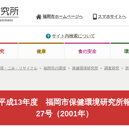
福岡市ホームページへ
スマホサイトへ
サイト内検索について
究
健康
食の安全
環
境・ごみ・リサイクル
＞
福岡市の環境
＞
保健環境研究所
＞
調査研究
＞
所
平成13年度 福岡市保健環境研究所
27号（2001年）