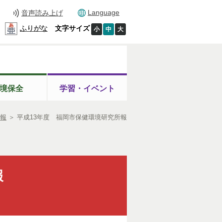
Language
音声読み上げ
ふりがな
文字サイズ
小
中
大
境保全
学習・イベント
報
＞
平成13年度 福岡市保健環境研究所報
報