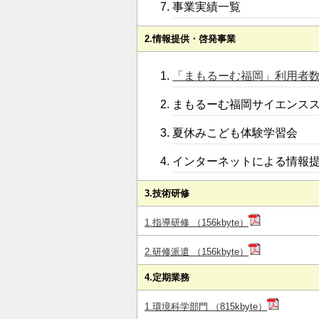
事業実績一覧
2.情報提供・啓発事業
「まもるーむ福岡」利用者数一覧
まもるーむ福岡サイエンス
夏休みこども体験学習会
インターネットによる情報
3.技術研修
1.指導研修 （156kbyte）
2.研修派遣 （156kbyte）
4.定期業務
1.環境科学部門 （815kbyte）