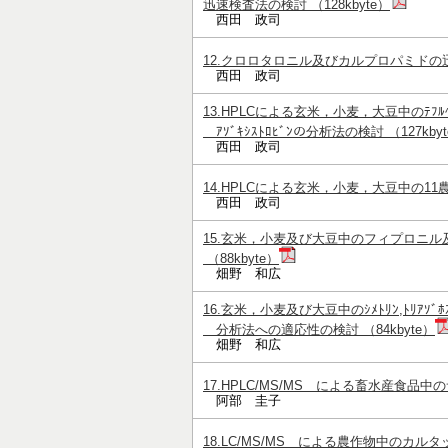
迅速検査法の検討 （128kbyte）
西田 政司
12.クロロタロニル及びカルプロパミドの迅
西田 政司
13.HPLCによる玄米，小麦，大豆中のﾃﾌﾙﾍﾞﾝｽﾞ
ｱｿﾞｷｼｽﾄﾛﾋﾞﾝの分析法の検討 （127kby
西田 政司
14.HPLCによる玄米，小麦，大豆中の11農
西田 政司
15.玄米，小麦及び大豆中のフィプロニ
（88kbyte）
畑野 和広
16.玄米，小麦及び大豆中のｼﾒﾄﾘﾝ,ﾄﾘｱｿﾞﾎｽ
分析法への適応性の検討 （84kbyte）
畑野 和広
17.HPLC/MS/MS による畜水産食品中
阿部 圭子
18.LC/MS/MS による農作物中のカルタ