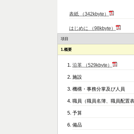
表紙 （342kbyte）
はじめに （98kbyte）
項目
1.概要
沿革 （529kbyte）
施設
機構・事務分掌及び人員
職員（職員名簿、職員配置
予算
備品