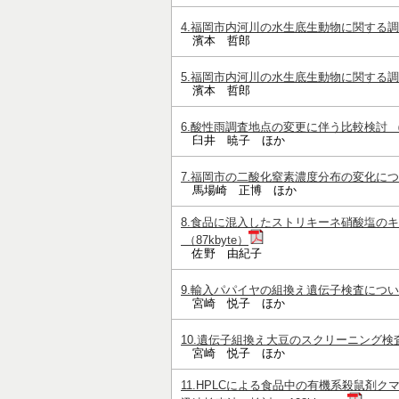
4.福岡市内河川の水生底生動物に関する調査研
濱本 哲郎
5.福岡市内河川の水生底生動物に関する調査研
濱本 哲郎
6.酸性雨調査地点の変更に伴う比較検討 （15
臼井 暁子 ほか
7.福岡市の二酸化窒素濃度分布の変化について
馬場崎 正博 ほか
8.食品に混入したストリキーネ硝酸塩の
（87kbyte）
佐野 由紀子
9.輸入パパイヤの組換え遺伝子検査について 
宮崎 悦子 ほか
10.遺伝子組換え大豆のスクリーニング検査について
宮崎 悦子 ほか
11.HPLCによる食品中の有機系殺鼠剤