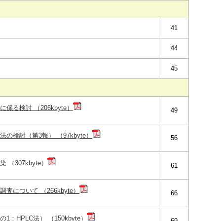
41
44
45
る検討 （206kbyte）
49
検討（第3報） （97kbyte）
56
（307kbyte）
61
について （266kbyte）
66
HPLC法） （150kbyte）
69