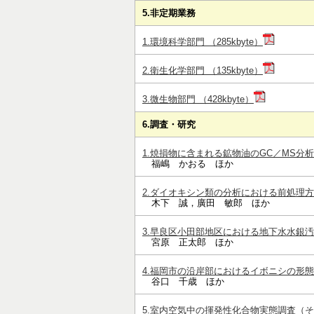
5.非定期業務
1.環境科学部門 （285kbyte）
2.衛生化学部門 （135kbyte）
3.微生物部門 （428kbyte）
6.調査・研究
1.焼損物に含まれる鉱物油のGC／MS分析に係
福嶋 かおる ほか
2.ダイオキシン類の分析における前処理方法の
木下 誠，廣田 敏郎 ほか
3.早良区小田部地区における地下水水銀汚染 
宮原 正太郎 ほか
4.福岡市の沿岸部におけるイボニシの形態調査
谷口 千歳 ほか
5.室内空気中の揮発性化合物実態調査（その1：