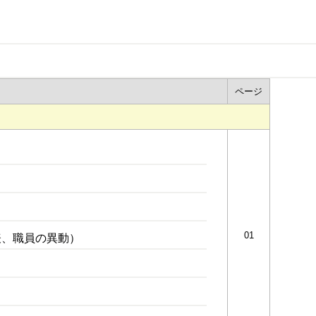
ページ
01
表、職員の異動）