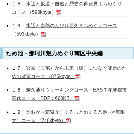
１５
水辺と坂道・自然と歴史の再発見まちめぐり
コース （593kbyte）
１６
水辺と自然のんびり若久まちめぐりコース
（593kbyte）
ため池・那珂川魅力めぐり南区中央編
１７
官家（三宅）から未来（橋）につなぐ健康のた
めの散策コース （875kbyte）
１８
若久通りウォーキングコース・EASＴ花若都市
高速コース（PDF：663KB）
１９
がおか（筑紫丘）ぐるっとめぐる八池（∞無限
大）コース （748kbyte）