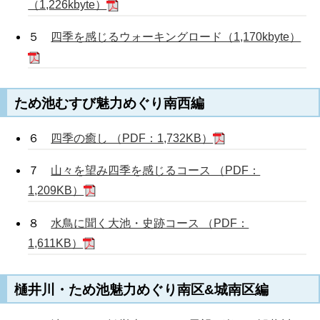
（1,226kbyte）
５
四季を感じるウォーキングロード（1,170kbyte）
ため池むすび魅力めぐり南西編
６
四季の癒し （PDF：1,732KB）
７
山々を望み四季を感じるコース （PDF：
1,209KB）
８
水鳥に聞く大池・史跡コース （PDF：
1,611KB）
樋井川・ため池魅力めぐり南区&城南区編