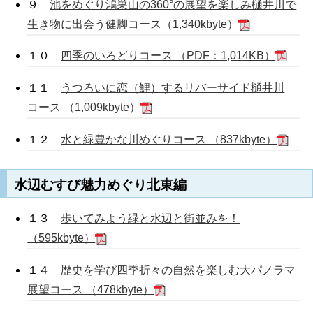
９
池をめぐり鴻巣山の360°の展望を楽しみ樋井川で
生き物に出会う健脚コース（1,340kbyte）
１０
四季のいろどりコース （PDF：1,014KB）
１１
うつろいに恋（鯉）するリバーサイド樋井川
コース （1,009kbyte）
１２
水と緑豊かな川めぐりコース （837kbyte）
水辺むすび魅力めぐり北東編
１３
歩いてみよう緑と水辺と街並みを！
（595kbyte）
１４
歴史を学び四季折々の自然を楽しむ大パノラマ
展望コース （478kbyte）