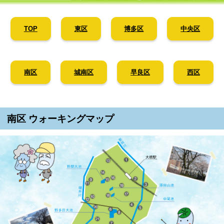
TOP
東区
博多区
中央区
南区
城南区
早良区
西区
南区 ウォーキングマップ