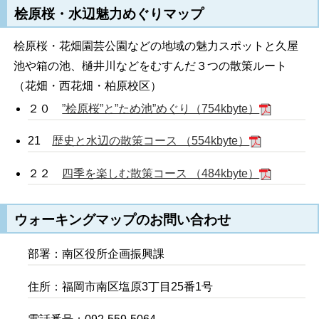
桧原桜・水辺魅力めぐりマップ
桧原桜・花畑園芸公園などの地域の魅力スポットと久屋
池や箱の池、樋井川などをむすんだ３つの散策ルート
（花畑・西花畑・柏原校区）
２０
”桧原桜”と”ため池”めぐり（754kbyte）
21
歴史と水辺の散策コース （554kbyte）
２２
四季を楽しむ散策コース （484kbyte）
ウォーキングマップのお問い合わせ
部署：南区役所企画振興課
住所：福岡市南区塩原3丁目25番1号