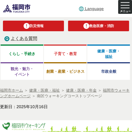
Language
防災情報
救急医療・消防
よくある質問
健康・医療・
くらし・手続き
子育て・教育
福祉
観光・魅力・
創業・産業・ビジネス
市政全般
イベント
福岡市ホーム
＞
健康・医療・福祉
＞
健康・医療・年金
＞
福岡市ウォーキ
ングホームページ
＞
南区ウォーキングコーストップページ
更新日：2025年10月16日