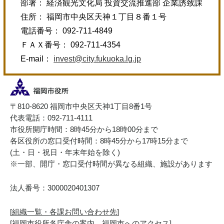
部署： 経済観光文化局 投資交流推進部 企業誘致課
住所： 福岡市中央区天神１丁目８番１号
電話番号： 092-711-4849
ＦＡＸ番号： 092-711-4354
E-mail：
invest@city.fukuoka.lg.jp
〒810-8620 福岡市中央区天神1丁目8番1号
代表電話：092-711-4111
市役所開庁時間：8時45分から18時00分まで
各区役所の窓口受付時間：8時45分から17時15分まで
(土・日・祝日・年末年始を除く)
※一部、開庁・窓口受付時間が異なる組織、施設があります
法人番号：3000020401307
[
組織一覧・各課お問い合わせ先
]
[
福岡市役所各庁舎の案内、福岡市へのアクセス
]