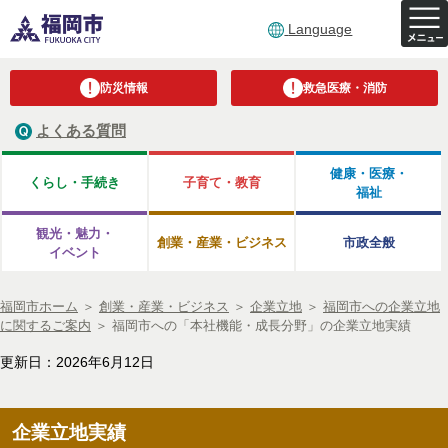
Language
防災情報
救急医療・消防
よくある質問
健康・医療・
くらし・手続き
子育て・教育
福祉
観光・魅力・
創業・産業・ビジネス
市政全般
イベント
福岡市ホーム
＞
創業・産業・ビジネス
＞
企業立地
＞
福岡市への企業立地
に関するご案内
＞
福岡市への「本社機能・成長分野」の企業立地実績
更新日：2026年6月12日
企業立地実績