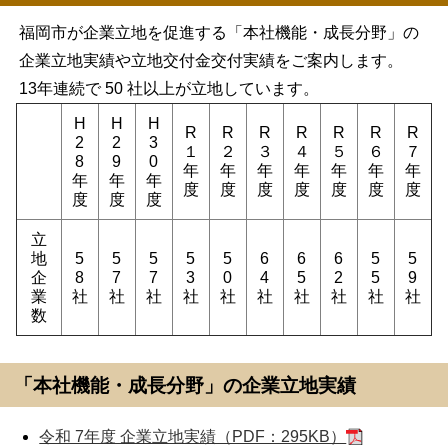
福岡市が企業立地を促進する「本社機能・成長分野」の
企業立地実績や立地交付金交付実績をご案内します。
13年連続で
50 社以上が立地しています。
H
H
H
R
R
R
R
R
R
R
2
2
3
１
２
３
４
５
６
７
8
9
0
年
年
年
年
年
年
年
年
年
年
度
度
度
度
度
度
度
度
度
度
立
地
5
5
5
5
5
6
6
6
5
5
企
8
7
7
3
0
4
5
2
5
9
業
社
社
社
社
社
社
社
社
社
社
数
「本社機能・成長分野」の企業立地実績
令和 7年度 企業立地実績（PDF：295KB）