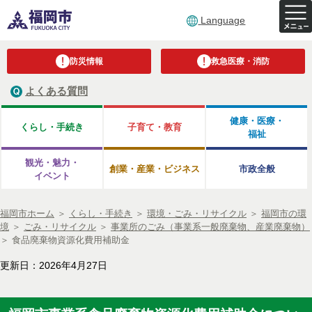
Language
防災情報
救急医療・消防
よくある質問
健康・医療・
くらし・手続き
子育て・教育
福祉
観光・魅力・
創業・産業・ビジネス
市政全般
イベント
福岡市ホーム
＞
くらし・手続き
＞
環境・ごみ・リサイクル
＞
福岡市の環
境
＞
ごみ・リサイクル
＞
事業所のごみ（事業系一般廃棄物、産業廃棄物）
＞
食品廃棄物資源化費用補助金
更新日：2026年4月27日