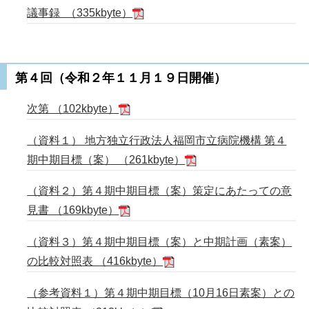
議事録 （335kbyte）
第４回（令和２年１１月１９日開催）
次第 （102kbyte）
（資料１） 地方独立行政法人福岡市立病院機構 第４
期中期目標（案） （261kbyte）
（資料２）第４期中期目標（案）策定にあたっての意
見書 （169kbyte）
（資料３）第４期中期目標（案）と中期計画（素案）
の比較対照表 （416kbyte）
（参考資料１）第４期中期目標（10月16日素案）との