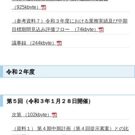
（925kbyte）
（参考資料７）令和３年度における業務実績及び中期
目標期間見込み評価フロー （74kbyte）
議事録 （244kbyte）
令和２年度
第５回（令和３年１月２８日開催）
次第 （102kbyte）
（資料１） 第４期中期計画（第４回提示素案）との比