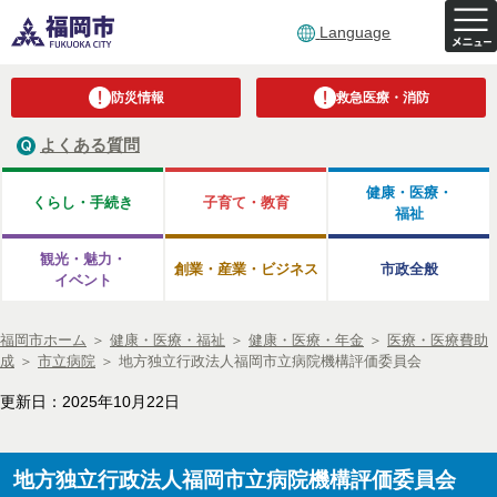
Language
防災情報
救急医療・消防
よくある質問
健康・医療・
くらし・手続き
子育て・教育
福祉
観光・魅力・
創業・産業・ビジネス
市政全般
イベント
福岡市ホーム
＞
健康・医療・福祉
＞
健康・医療・年金
＞
医療・医療費助
成
＞
市立病院
＞
地方独立行政法人福岡市立病院機構評価委員会
更新日：2025年10月22日
地方独立行政法人福岡市立病院機構評価委員会